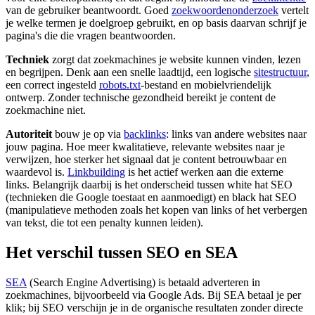
van de gebruiker beantwoordt. Goed
zoekwoordenonderzoek
vertelt
je welke termen je doelgroep gebruikt, en op basis daarvan schrijf je
pagina's die die vragen beantwoorden.
Techniek
zorgt dat zoekmachines je website kunnen vinden, lezen
en begrijpen. Denk aan een snelle laadtijd, een logische
sitestructuur
,
een correct ingesteld
robots.txt
-bestand en mobielvriendelijk
ontwerp. Zonder technische gezondheid bereikt je content de
zoekmachine niet.
Autoriteit
bouw je op via
backlinks
: links van andere websites naar
jouw pagina. Hoe meer kwalitatieve, relevante websites naar je
verwijzen, hoe sterker het signaal dat je content betrouwbaar en
waardevol is.
Linkbuilding
is het actief werken aan die externe
links. Belangrijk daarbij is het onderscheid tussen white hat SEO
(technieken die Google toestaat en aanmoedigt) en black hat SEO
(manipulatieve methoden zoals het kopen van links of het verbergen
van tekst, die tot een penalty kunnen leiden).
Het verschil tussen SEO en SEA
SEA
(Search Engine Advertising) is betaald adverteren in
zoekmachines, bijvoorbeeld via Google Ads. Bij SEA betaal je per
klik; bij SEO verschijn je in de organische resultaten zonder directe