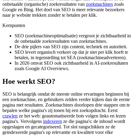
onbetaalde (organische) zoekresultaten van
zoekmachines
zoals
Google en Bing. Het doel van SEO is meer relevante bezoekers
naar je website trekken zonder te betalen per klik.
Kernpunten
SEO (zoekmachineoptimalisatie) vergroot je zichtbaarheid in
de onbetaalde zoekresultaten van zoekmachines.
De drie pijlers van SEO zijn content, techniek en autoriteit.
SEO levert organisch verkeer op dat je niet per klik hoeft te
betalen, in tegenstelling tot SEA (zoekmachineadverteren).
In 2026 omvat SEO ook zichtbaarheid in AI-zoekresultaten
zoals Google AI Overviews.
Hoe werkt SEO?
SEO is belangrijk omdat de meeste online ervaringen beginnen bij
een zoekmachine, en gebruikers zelden verder kijken dan de eerste
pagina met resultaten. Zoekmachines doorlopen drie stappen om te
bepalen welke pagina's zij tonen bij een zoekopdracht. Eerst
crawlen
ze het web: geautomatiseerde bots volgen links en lezen
pagina's. Vervolgens
indexeren
ze die pagina's: de inhoud wordt
opgeslagen en gecategoriseerd. Tot slot rangschikken ze de
geindexeerde pagina's op relevantie en kwaliteit voor elke