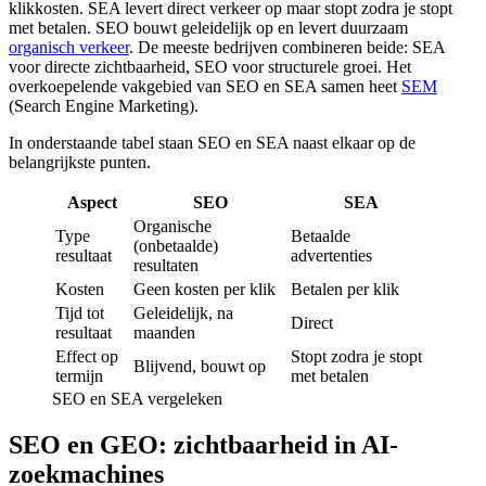
klikkosten. SEA levert direct verkeer op maar stopt zodra je stopt
met betalen. SEO bouwt geleidelijk op en levert duurzaam
organisch verkeer
. De meeste bedrijven combineren beide: SEA
voor directe zichtbaarheid, SEO voor structurele groei. Het
overkoepelende vakgebied van SEO en SEA samen heet
SEM
(Search Engine Marketing).
In onderstaande tabel staan SEO en SEA naast elkaar op de
belangrijkste punten.
Aspect
SEO
SEA
Organische
Type
Betaalde
(onbetaalde)
resultaat
advertenties
resultaten
Kosten
Geen kosten per klik
Betalen per klik
Tijd tot
Geleidelijk, na
Direct
resultaat
maanden
Effect op
Stopt zodra je stopt
Blijvend, bouwt op
termijn
met betalen
SEO en SEA vergeleken
SEO en GEO: zichtbaarheid in AI-
zoekmachines