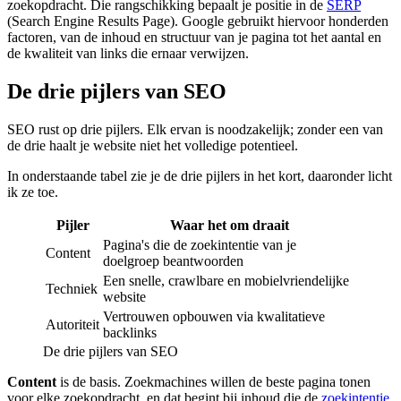
zoekopdracht. Die rangschikking bepaalt je positie in de
SERP
(Search Engine Results Page). Google gebruikt hiervoor honderden
factoren, van de inhoud en structuur van je pagina tot het aantal en
de kwaliteit van links die ernaar verwijzen.
De drie pijlers van SEO
SEO rust op drie pijlers. Elk ervan is noodzakelijk; zonder een van
de drie haalt je website niet het volledige potentieel.
In onderstaande tabel zie je de drie pijlers in het kort, daaronder licht
ik ze toe.
Pijler
Waar het om draait
Pagina's die de zoekintentie van je
Content
doelgroep beantwoorden
Een snelle, crawlbare en mobielvriendelijke
Techniek
website
Vertrouwen opbouwen via kwalitatieve
Autoriteit
backlinks
De drie pijlers van SEO
Content
is de basis. Zoekmachines willen de beste pagina tonen
voor elke zoekopdracht, en dat begint bij inhoud die de
zoekintentie