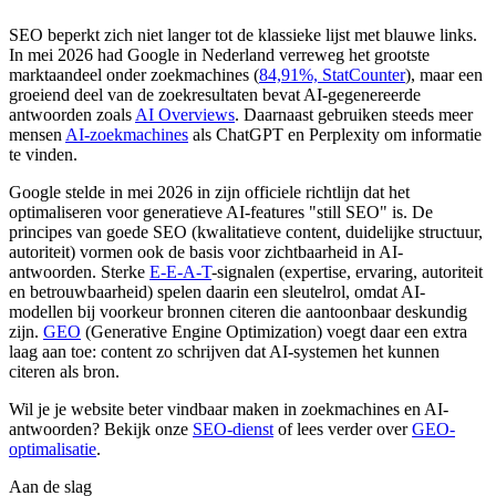
SEO beperkt zich niet langer tot de klassieke lijst met blauwe links.
In mei 2026 had Google in Nederland verreweg het grootste
marktaandeel onder zoekmachines (
84,91%, StatCounter
), maar een
groeiend deel van de zoekresultaten bevat AI-gegenereerde
antwoorden zoals
AI Overviews
. Daarnaast gebruiken steeds meer
mensen
AI-zoekmachines
als ChatGPT en Perplexity om informatie
te vinden.
Google stelde in mei 2026 in zijn officiele richtlijn dat het
optimaliseren voor generatieve AI-features "still SEO" is. De
principes van goede SEO (kwalitatieve content, duidelijke structuur,
autoriteit) vormen ook de basis voor zichtbaarheid in AI-
antwoorden. Sterke
E-E-A-T
-signalen (expertise, ervaring, autoriteit
en betrouwbaarheid) spelen daarin een sleutelrol, omdat AI-
modellen bij voorkeur bronnen citeren die aantoonbaar deskundig
zijn.
GEO
(Generative Engine Optimization) voegt daar een extra
laag aan toe: content zo schrijven dat AI-systemen het kunnen
citeren als bron.
Wil je je website beter vindbaar maken in zoekmachines en AI-
antwoorden? Bekijk onze
SEO-dienst
of lees verder over
GEO-
optimalisatie
.
Aan de slag