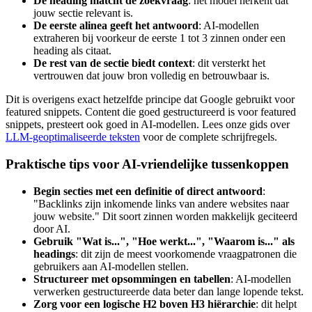
De heading matcht de zoekvraag
: het model herkent dat
jouw sectie relevant is.
De eerste alinea geeft het antwoord
: AI-modellen
extraheren bij voorkeur de eerste 1 tot 3 zinnen onder een
heading als citaat.
De rest van de sectie biedt context
: dit versterkt het
vertrouwen dat jouw bron volledig en betrouwbaar is.
Dit is overigens exact hetzelfde principe dat Google gebruikt voor
featured snippets. Content die goed gestructureerd is voor featured
snippets, presteert ook goed in AI-modellen. Lees onze gids over
LLM-geoptimaliseerde teksten
voor de complete schrijfregels.
Praktische tips voor AI-vriendelijke tussenkoppen
Begin secties met een definitie of direct antwoord
:
"Backlinks zijn inkomende links van andere websites naar
jouw website." Dit soort zinnen worden makkelijk geciteerd
door AI.
Gebruik "Wat is...", "Hoe werkt...", "Waarom is..." als
headings
: dit zijn de meest voorkomende vraagpatronen die
gebruikers aan AI-modellen stellen.
Structureer met opsommingen en tabellen
: AI-modellen
verwerken gestructureerde data beter dan lange lopende tekst.
Zorg voor een logische H2 boven H3 hiërarchie
: dit helpt