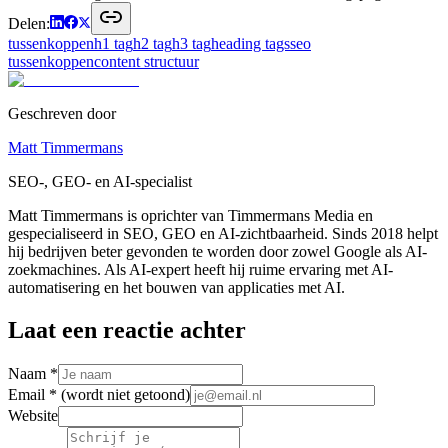
Delen:
tussenkoppen
h1 tag
h2 tag
h3 tag
heading tags
seo
tussenkoppen
content structuur
Geschreven door
Matt Timmermans
SEO-, GEO- en AI-specialist
Matt Timmermans is oprichter van Timmermans Media en
gespecialiseerd in SEO, GEO en AI-zichtbaarheid. Sinds 2018 helpt
hij bedrijven beter gevonden te worden door zowel Google als AI-
zoekmachines. Als AI-expert heeft hij ruime ervaring met AI-
automatisering en het bouwen van applicaties met AI.
Laat een reactie achter
Naam *
Email *
(wordt niet getoond)
Website