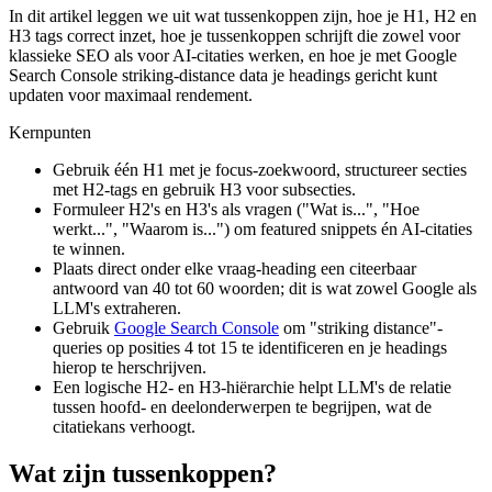
In dit artikel leggen we uit wat tussenkoppen zijn, hoe je H1, H2 en
H3 tags correct inzet, hoe je tussenkoppen schrijft die zowel voor
klassieke SEO als voor AI-citaties werken, en hoe je met Google
Search Console striking-distance data je headings gericht kunt
updaten voor maximaal rendement.
Kernpunten
Gebruik één H1 met je focus-zoekwoord, structureer secties
met H2-tags en gebruik H3 voor subsecties.
Formuleer H2's en H3's als vragen ("Wat is...", "Hoe
werkt...", "Waarom is...") om featured snippets én AI-citaties
te winnen.
Plaats direct onder elke vraag-heading een citeerbaar
antwoord van 40 tot 60 woorden; dit is wat zowel Google als
LLM's extraheren.
Gebruik
Google Search Console
om "striking distance"-
queries op posities 4 tot 15 te identificeren en je headings
hierop te herschrijven.
Een logische H2- en H3-hiërarchie helpt LLM's de relatie
tussen hoofd- en deelonderwerpen te begrijpen, wat de
citatiekans verhoogt.
Wat zijn tussenkoppen?