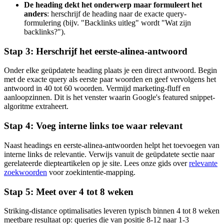
De heading dekt het onderwerp maar formuleert het
anders
: herschrijf de heading naar de exacte query-
formulering (bijv. "Backlinks uitleg" wordt "Wat zijn
backlinks?").
Stap 3: Herschrijf het eerste-alinea-antwoord
Onder elke geüpdatete heading plaats je een direct antwoord. Begin
met de exacte query als eerste paar woorden en geef vervolgens het
antwoord in 40 tot 60 woorden. Vermijd marketing-fluff en
aanloopzinnen. Dit is het venster waarin Google's featured snippet-
algoritme extraheert.
Stap 4: Voeg interne links toe waar relevant
Naast headings en eerste-alinea-antwoorden helpt het toevoegen van
interne links de relevantie. Verwijs vanuit de geüpdatete sectie naar
gerelateerde diepteartikelen op je site. Lees onze gids over
relevante
zoekwoorden
voor zoekintentie-mapping.
Stap 5: Meet over 4 tot 8 weken
Striking-distance optimalisaties leveren typisch binnen 4 tot 8 weken
meetbare resultaat op: queries die van positie 8-12 naar 1-3