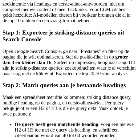
zoekintentie via headings en eerste-alinea-antwoorden, niet om
compleet nieuwe content of meer backlinks. Voor LLM-citaties
geldt hetzelfde: AI-modellen citeren bij voorkeur bronnen die al in
de top 10 ranken én een vraag-format hebben.
Stap 1: Exporteer je striking-distance queries uit
Search Console
Open Google Search Console, ga naar "Prestaties" en filter op de
pagina die je wilt optimaliseren. Stel de positie-filter in op
groter
dan 3 en kleiner dan 16
. Sorteer op impressies, hoog naar laag. Dit
zijn je striking-distance queries: zoekopdrachten waar je al verschijnt
maar nog niet de klik wint. Exporteer de top 20-50 voor analyse.
Stap 2: Match queries aan je bestaande headings
Maak een spreadsheet met drie kolommen: striking-distance query,
huidige heading op de pagina, en eerste-alinea-tekst. Per query
bekijk je of er een H2 of H3 is die de query dekt. Vaak ontdek je
twee patronen:
De query heeft geen matchende heading
: voeg een nieuwe
H2 of H3 toe met de query als heading, en schrijf een
citeerbaar antwoord van 40 tot 60 woorden eronder.