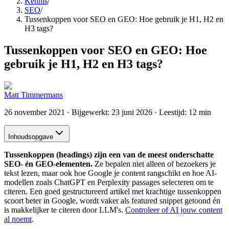
Kennis
/
SEO
/
Tussenkoppen voor SEO en GEO: Hoe gebruik je H1, H2 en
H3 tags?
Tussenkoppen voor SEO en GEO: Hoe
gebruik je H1, H2 en H3 tags?
Matt Timmermans
26 november 2021
· Bijgewerkt:
23 juni 2026
· Leestijd: 12 min
Inhoudsopgave
Tussenkoppen (headings) zijn een van de meest onderschatte
SEO- én GEO-elementen.
Ze bepalen niet alleen of bezoekers je
tekst lezen, maar ook hoe Google je content rangschikt en hoe AI-
modellen zoals ChatGPT en Perplexity passages selecteren om te
citeren. Een goed gestructureerd artikel met krachtige tussenkoppen
scoort beter in Google, wordt vaker als featured snippet getoond én
is makkelijker te citeren door LLM's.
Controleer of AI jouw content
al noemt
.