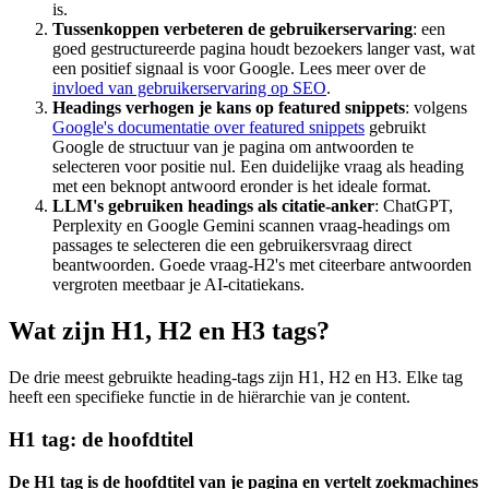
is.
Tussenkoppen verbeteren de gebruikerservaring
: een
goed gestructureerde pagina houdt bezoekers langer vast, wat
een positief signaal is voor Google. Lees meer over de
invloed van gebruikerservaring op SEO
.
Headings verhogen je kans op featured snippets
: volgens
Google's documentatie over featured snippets
gebruikt
Google de structuur van je pagina om antwoorden te
selecteren voor positie nul. Een duidelijke vraag als heading
met een beknopt antwoord eronder is het ideale format.
LLM's gebruiken headings als citatie-anker
: ChatGPT,
Perplexity en Google Gemini scannen vraag-headings om
passages te selecteren die een gebruikersvraag direct
beantwoorden. Goede vraag-H2's met citeerbare antwoorden
vergroten meetbaar je AI-citatiekans.
Wat zijn H1, H2 en H3 tags?
De drie meest gebruikte heading-tags zijn H1, H2 en H3. Elke tag
heeft een specifieke functie in de hiërarchie van je content.
H1 tag: de hoofdtitel
De H1 tag is de hoofdtitel van je pagina en vertelt zoekmachines