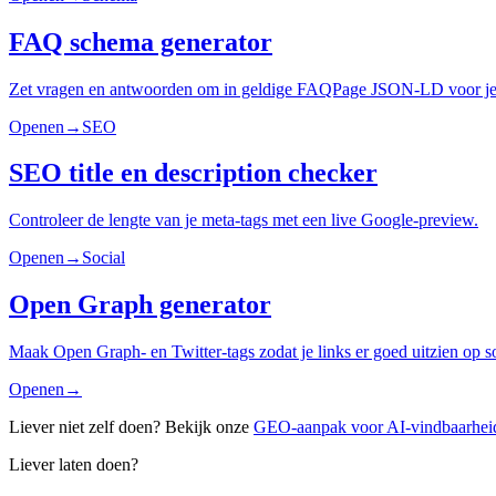
FAQ schema generator
Zet vragen en antwoorden om in geldige FAQPage JSON-LD voor je 
Openen
→
SEO
SEO title en description checker
Controleer de lengte van je meta-tags met een live Google-preview.
Openen
→
Social
Open Graph generator
Maak Open Graph- en Twitter-tags zodat je links er goed uitzien op s
Openen
→
Liever niet zelf doen? Bekijk onze
GEO-aanpak voor AI-vindbaarhei
Liever laten doen?