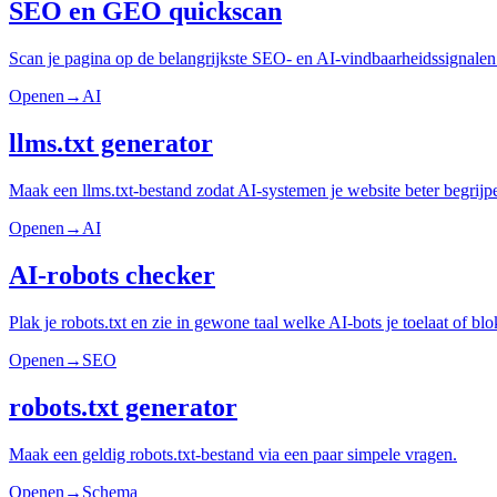
SEO en GEO quickscan
Scan je pagina op de belangrijkste SEO- en AI-vindbaarheidssignalen
Openen
→
AI
llms.txt generator
Maak een llms.txt-bestand zodat AI-systemen je website beter begrijp
Openen
→
AI
AI-robots checker
Plak je robots.txt en zie in gewone taal welke AI-bots je toelaat of blo
Openen
→
SEO
robots.txt generator
Maak een geldig robots.txt-bestand via een paar simpele vragen.
Openen
→
Schema