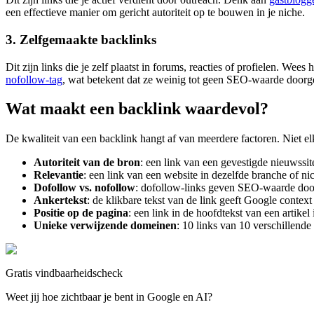
een effectieve manier om gericht autoriteit op te bouwen in je niche.
3. Zelfgemaakte backlinks
Dit zijn links die je zelf plaatst in forums, reacties of profielen. Wee
nofollow-tag
, wat betekent dat ze weinig tot geen SEO-waarde doorg
Wat maakt een backlink waardevol?
De kwaliteit van een backlink hangt af van meerdere factoren. Niet e
Autoriteit van de bron
: een link van een gevestigde nieuwssi
Relevantie
: een link van een website in dezelfde branche of ni
Dofollow vs. nofollow
: dofollow-links geven SEO-waarde door, 
Ankertekst
: de klikbare tekst van de link geeft Google conte
Positie op de pagina
: een link in de hoofdtekst van een artikel
Unieke verwijzende domeinen
: 10 links van 10 verschillende
Gratis vindbaarheidscheck
Weet jij hoe zichtbaar je bent in Google en AI?