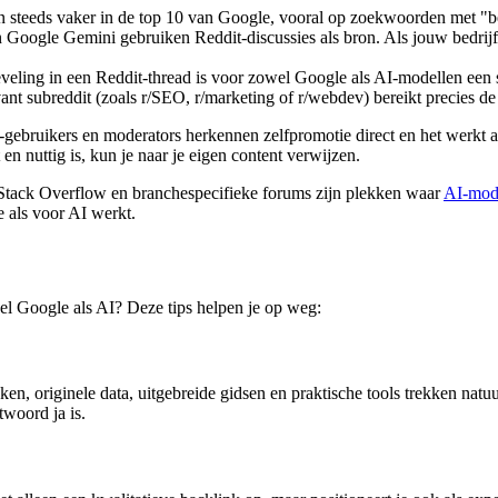
en steeds vaker in de top 10 van Google, vooral op zoekwoorden met "b
 Google Gemini gebruiken Reddit-discussies als bron. Als jouw bedrijf,
eveling in een Reddit-thread is voor zowel Google als AI-modellen een 
vant subreddit (zoals r/SEO, r/marketing of r/webdev) bereikt precies de
it-gebruikers en moderators herkennen zelfpromotie direct en het werkt a
en nuttig is, kun je naar je eigen content verwijzen.
, Stack Overflow en branchespecifieke forums zijn plekken waar
AI-mode
 als voor AI werkt.
el Google als AI? Deze tips helpen je op weg:
en, originele data, uitgebreide gidsen en praktische tools trekken natuu
twoord ja is.