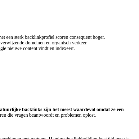
met een sterk backlinkprofiel scoren consequent hoger.
tal verwijzende domeinen en organisch verkeer.
gle nieuwe content vindt en indexeert.
atuurlijke backlinks zijn het meest waardevol omdat ze een
eren die vragen beantwoordt en problemen oplost.
werkingen met partners. Handmatige linkbuilding kost tijd maar is