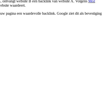
 B, ontvangt website B een backlink van website A. Volgens
Moz
ebsite waardeert.
ouw pagina een waardevolle backlink. Google ziet dit als bevestiging