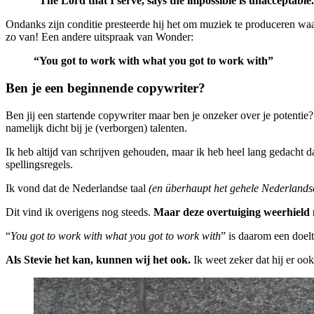
“The Lord that I serve, says the impossible is unacceptable
Ondanks zijn conditie presteerde hij het om muziek te produceren wa
zo van! Een andere uitspraak van Wonder:
“You got to work with what you got to work with”
Ben je een beginnende copywriter?
Ben jij een startende copywriter maar ben je onzeker over je potentie
namelijk dicht bij je (verborgen) talenten.
Ik heb altijd van schrijven gehouden, maar ik heb heel lang gedacht 
spellingsregels.
Ik vond dat de Nederlandse taal
(en überhaupt het gehele Nederlands
Dit vind ik overigens nog steeds.
Maar deze overtuiging weerhield m
“
You got to work with what you got to work with
” is daarom een doelt
Als Stevie het kan, kunnen wij het ook.
Ik weet zeker dat hij er ook