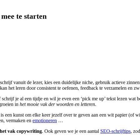
 mee te starten
 schrijf vanuit de lezer, kies een duidelijke niche, gebruik actieve zi
kan het leren door consistent te oefenen, feedback te verzamelen en zw
schrijf je al een tijdje en wil je even een ‘pick me up’ tekst lezen wat 
groeien in
het mooie vak der woorden en letteren
.
s een kunst om elke keer jezelf over te geven aan een wit papier (of w
ren, vermaken en
emotioneren
…
t het vak copywriting
. Ook geven we je een aantal
SEO-schrijftips
, zo