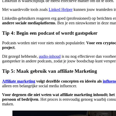
LinkedIn is waarschijnlijk de meest effectieve manier om dit te doen.
Met waardevolle tools zoals
Linked Helper
kunnen jouw teamleden in 
Linkedin-gebruikers reageren erg goed (professioneel) op berichten e
andere sociale mediaplatforms
. Ben je een nieuwkomer in deze ma
Tip 4: Begin een podcast of wordt gastspeker
Podcasts worden niet voor niets steeds populairder.
Voor een cryptocu
project
.
Dit gezegd hebbende,
audio-inhoud
is nu nog effectiever dan voorhee
gastspreker in andere podcasts, zodat je jouw boodschap kunt verspre
Tip 5: Maak gebruik van affiliate Marketing
Affiliate marketing
volgt dezelfde concepten en ideeën als
influen
alleen een belangrijke social media influencer.
Voor degenen die niet weten wat affiliate marketing inhoudt; het
persoon of bedrijven
. Het proces is eenvoudig genoeg waarbij consu
maken.