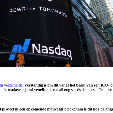
sen verzamelen
.
Verstandig is om dit vanaf het begin van een ICO- o
onele marketeer je zal vertellen, is e-mail nog steeds de meest effectiev
d project in een opkomende markt als blockchain is dit nog belangr