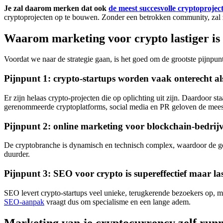
Je zal daarom merken dat ook
de meest succesvolle cryptoprojec
cryptoprojecten op te bouwen. Zonder een betrokken community, zal z
Waarom marketing voor crypto lastiger is 
Voordat we naar de strategie gaan, is het goed om de grootste pijnpu
Pijnpunt 1: crypto-startups worden vaak onterecht al
Er zijn helaas crypto-projecten die op oplichting uit zijn. Daardoor 
gerenommeerde cryptoplatforms, social media en PR geloven de meeste 
Pijnpunt 2: online marketing voor blockchain-bedrijv
De cryptobranche is dynamisch en technisch complex, waardoor de gem
duurder.
Pijnpunt 3: SEO voor crypto is supereffectief maar las
SEO levert crypto-startups veel unieke, terugkerende bezoekers op, ma
SEO-aanpak
vraagt dus om specialisme en een lange adem.
Marketing van je cryptocurrency zelf runn