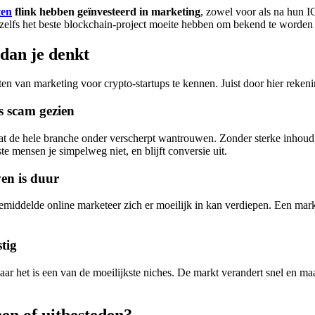
ten
flink hebben geïnvesteerd in marketing
, zowel voor als na hun 
elfs het beste blockchain-project moeite hebben om bekend te worden e
dan je denkt
nten van marketing voor crypto-startups te kennen. Juist door hier rek
s scam gezien
staat de hele branche onder verscherpt wantrouwen. Zonder sterke inhoud
mensen je simpelweg niet, en blijft conversie uit.
en is duur
iddelde online marketeer zich er moeilijk in kan verdiepen. Een marke
tig
ar het is een van de moeilijkste niches. De markt verandert snel en maa
en of uitbesteden?