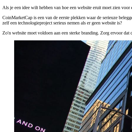
Als je een idee wilt hebben van hoe een website eruit moet zien voo
CoinMarketCap is een van de eerste plekken waar de serieuze belegger
zelf een technologieproject serieus nemen als er geen website is?
Zo'n website moet voldoen aan een sterke branding. Zorg ervoor dat de