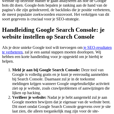
website op dezelfde manier te gaan analyseren als hoe de Google
bots dit doen. Google-bots bepalen je ranking aan de hand van de
pagina’s die zijn geïndexeerd, de backlinks die je positie verbeteren,
de meest populaire zoekwoorden enzovoort. Het verkrijgen van dit
soort gegevens is cruciaal voor je SEO-strategie.
Handleiding Google Search Console: je
website instellen op Search Console
Als je deze unieke Google tool wilt toevoegen om
je SEO-resultaten
te verbeteren
, zal je een aantal stappen moeten doorlopen. Wij
hebben een korte handleiding voor je opgesteld om je hierbij te
helpen.
Meld je aan bij Google Search Console:
Deze tool van
Google is volledig gratis en je kunt je eenvoudig aanmelden
bij Search Console. Daarnaast zul je in de toekomst
meldingen krijgen wanneer Google ongebruikelijke activiteit
ziet op je website, zoals crawlproblemen of aanwijzingen die
lijken op hacking.
Verifieer je website:
Nadat je je hebt aangemeld zul je aan
Google moeten bewijzen dat je eigenaar van de website bent.
Dit moet omdat Google Search Console gegevens over je site
laat zien, die alleen toegankelijk mag zijn voor de site-