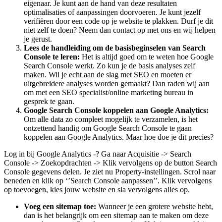
eigenaar. Je kunt aan de hand van deze resultaten
optimalisaties of aanpassingen doorvoeren. Je kunt jezelf
verifiëren door een code op je website te plakken. Durf je dit
niet zelf te doen? Neem dan contact op met ons en wij helpen
je gerust.
Lees de handleiding om de basisbeginselen van Search
Console te leren:
Het is altijd goed om te weten hoe Google
Search Console werkt. Zo kun je de basis analyses zelf
maken. Wil je echt aan de slag met SEO en moeten er
uitgebreidere analyses worden gemaakt? Dan raden wij aan
om met een SEO specialist/online marketing bureau in
gesprek te gaan.
Google Search Console koppelen aan Google Analytics:
Om alle data zo compleet mogelijk te verzamelen, is het
ontzettend handig om Google Search Console te gaan
koppelen aan Google Analytics. Maar hoe doe je dit precies?
Log in bij Google Analytics -? Ga naar Acquisitie -> Search
Console -> Zoekopdrachten -> Klik vervolgens op de button Search
Console gegevens delen. Je ziet nu Property-instellingen. Scrol naar
beneden en klik op ‘’Search Console aanpassen’’. Klik vervolgens
op toevoegen, kies jouw website en sla vervolgens alles op.
Voeg een sitemap toe:
Wanneer je een grotere website hebt,
dan is het belangrijk om een sitemap aan te maken om deze