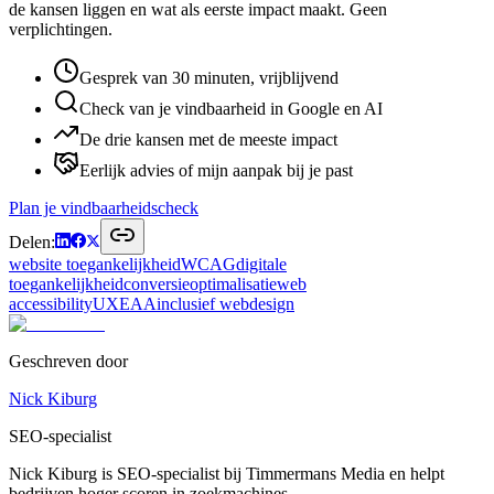
de kansen liggen en wat als eerste impact maakt. Geen
verplichtingen.
Gesprek van 30 minuten, vrijblijvend
Check van je vindbaarheid in Google en AI
De drie kansen met de meeste impact
Eerlijk advies of mijn aanpak bij je past
Plan je vindbaarheidscheck
Delen:
website toegankelijkheid
WCAG
digitale
toegankelijkheid
conversieoptimalisatie
web
accessibility
UX
EAA
inclusief webdesign
Geschreven door
Nick Kiburg
SEO-specialist
Nick Kiburg is SEO-specialist bij Timmermans Media en helpt
bedrijven hoger scoren in zoekmachines.