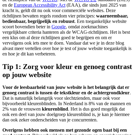
en de
European Accessibility Act
(EAA), die sinds juni 2025 van
kracht is, geldt dit nu ook voor commerciële websites. Deze
richtlijnen bevatten regels rondom vier principes:
waarneembaar,
bedienbaar, begrijpelijk en robuust
. Een toegankelijke website
scoort bovendien beter in
Google
, omdat zoekmachines
vergelijkbare criteria hanteren als de WCAG-richtlijnen. Het is best
een klus om al deze richtlijnen goed te begrijpen en om er
vervolgens ook iets mee te doen. Vandaar dat we je in deze blog
alvast meer vertellen over hoe je test of jouw website toegankelijk is
en hoe je dit kan verbeteren.
Tip 1: Zorg voor kleur en genoeg contrast
op jouw website
Voor de leesbaarheid van jouw website is het belangrijk dat er
genoeg contrast is tussen de tekstkleur en de achtergrondkleur
.
Dat is natuurlijk belangrijk voor slechtzienden, maar ook voor
bijvoorbeeld kleurenblinden. In Nederland is 8% van de mannen en
2% van de vrouwen
kleurenblind
. Het is dus goed mogelijk dat
ook een deel van jouw doelgroep kleurenblind is, je kan je hiermee
dan ook zeker onderscheiden van je concurrenten.
Overigens hebben ook mensen met gezonde ogen baat bij een