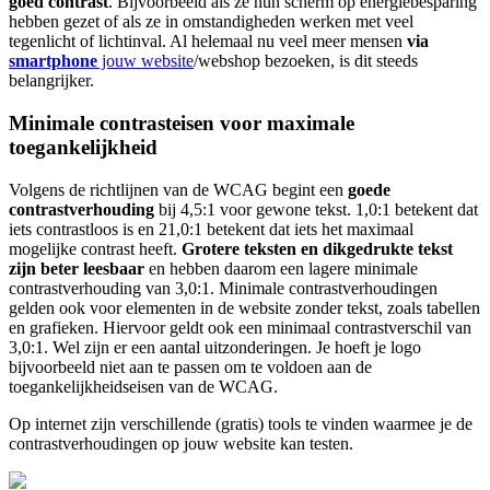
goed contrast
. Bijvoorbeeld als ze hun scherm op energiebesparing
hebben gezet of als ze in omstandigheden werken met veel
tegenlicht of lichtinval. Al helemaal nu veel meer mensen
via
smartphone
jouw website
/webshop bezoeken, is dit steeds
belangrijker.
Minimale contrasteisen voor maximale
toegankelijkheid
Volgens de richtlijnen van de WCAG begint een
goede
contrastverhouding
bij 4,5:1 voor gewone tekst. 1,0:1 betekent dat
iets contrastloos is en 21,0:1 betekent dat iets het maximaal
mogelijke contrast heeft.
Grotere teksten en dikgedrukte tekst
zijn beter leesbaar
en hebben daarom een lagere minimale
contrastverhouding van 3,0:1. Minimale contrastverhoudingen
gelden ook voor elementen in de website zonder tekst, zoals tabellen
en grafieken. Hiervoor geldt ook een minimaal contrastverschil van
3,0:1. Wel zijn er een aantal uitzonderingen. Je hoeft je logo
bijvoorbeeld niet aan te passen om te voldoen aan de
toegankelijkheidseisen van de WCAG.
Op internet zijn verschillende (gratis) tools te vinden waarmee je de
contrastverhoudingen op jouw website kan testen.