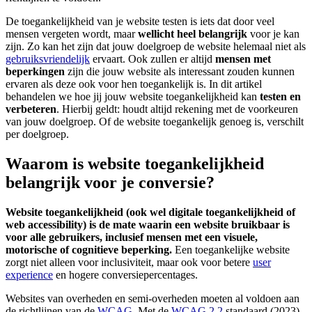
De toegankelijkheid van je website testen is iets dat door veel
mensen vergeten wordt, maar
wellicht heel belangrijk
voor je kan
zijn. Zo kan het zijn dat jouw doelgroep de website helemaal niet als
gebruiksvriendelijk
ervaart. Ook zullen er altijd
mensen met
beperkingen
zijn die jouw website als interessant zouden kunnen
ervaren als deze ook voor hen toegankelijk is. In dit artikel
behandelen we hoe jij jouw website toegankelijkheid kan
testen en
verbeteren
. Hierbij geldt: houdt altijd rekening met de voorkeuren
van jouw doelgroep. Of de website toegankelijk genoeg is, verschilt
per doelgroep.
Waarom is website toegankelijkheid
belangrijk voor je conversie?
Website toegankelijkheid (ook wel digitale toegankelijkheid of
web accessibility) is de mate waarin een website bruikbaar is
voor alle gebruikers, inclusief mensen met een visuele,
motorische of cognitieve beperking.
Een toegankelijke website
zorgt niet alleen voor inclusiviteit, maar ook voor betere
user
experience
en hogere conversiepercentages.
Websites van overheden en semi-overheden moeten al voldoen aan
de richtlijnen van de
WCAG
. Met de
WCAG 2.2
standaard (2023)