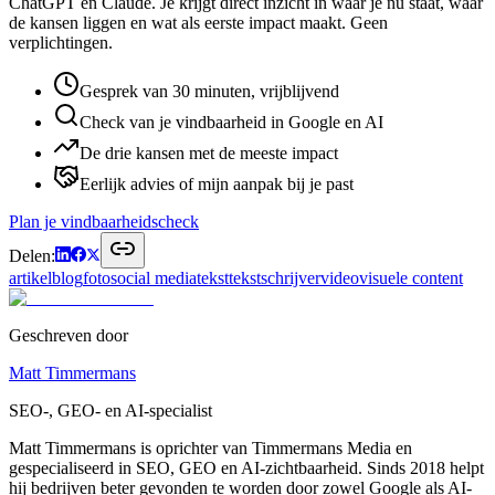
ChatGPT en Claude. Je krijgt direct inzicht in waar je nu staat, waar
de kansen liggen en wat als eerste impact maakt. Geen
verplichtingen.
Gesprek van 30 minuten, vrijblijvend
Check van je vindbaarheid in Google en AI
De drie kansen met de meeste impact
Eerlijk advies of mijn aanpak bij je past
Plan je vindbaarheidscheck
Delen:
artikel
blog
foto
social media
tekst
tekstschrijver
video
visuele content
Geschreven door
Matt Timmermans
SEO-, GEO- en AI-specialist
Matt Timmermans is oprichter van Timmermans Media en
gespecialiseerd in SEO, GEO en AI-zichtbaarheid. Sinds 2018 helpt
hij bedrijven beter gevonden te worden door zowel Google als AI-