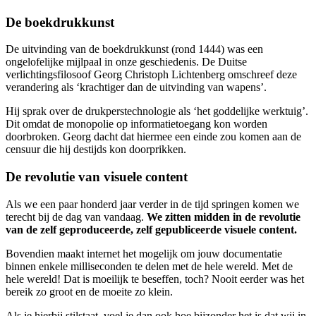
De boekdrukkunst
De uitvinding van de boekdrukkunst (rond 1444) was een
ongelofelijke mijlpaal in onze geschiedenis. De Duitse
verlichtingsfilosoof Georg Christoph Lichtenberg omschreef deze
verandering als ‘krachtiger dan de uitvinding van wapens’.
Hij sprak over de drukperstechnologie als ‘het goddelijke werktuig’.
Dit omdat de monopolie op informatietoegang kon worden
doorbroken. Georg dacht dat hiermee een einde zou komen aan de
censuur die hij destijds kon doorprikken.
De revolutie van visuele content
Als we een paar honderd jaar verder in de tijd springen komen we
terecht bij de dag van vandaag.
We zitten midden in de revolutie
van de zelf geproduceerde, zelf gepubliceerde visuele content.
Bovendien maakt internet het mogelijk om jouw documentatie
binnen enkele milliseconden te delen met de hele wereld. Met de
hele wereld! Dat is moeilijk te beseffen, toch? Nooit eerder was het
bereik zo groot en de moeite zo klein.
Als je hierbij stilstaat, voel je dan ook hoe bijzonder het is dat wij in