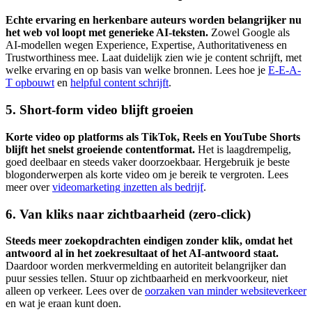
Echte ervaring en herkenbare auteurs worden belangrijker nu
het web vol loopt met generieke AI-teksten.
Zowel Google als
AI-modellen wegen Experience, Expertise, Authoritativeness en
Trustworthiness mee. Laat duidelijk zien wie je content schrijft, met
welke ervaring en op basis van welke bronnen. Lees hoe je
E-E-A-
T opbouwt
en
helpful content schrijft
.
5. Short-form video blijft groeien
Korte video op platforms als TikTok, Reels en YouTube Shorts
blijft het snelst groeiende contentformat.
Het is laagdrempelig,
goed deelbaar en steeds vaker doorzoekbaar. Hergebruik je beste
blogonderwerpen als korte video om je bereik te vergroten. Lees
meer over
videomarketing inzetten als bedrijf
.
6. Van kliks naar zichtbaarheid (zero-click)
Steeds meer zoekopdrachten eindigen zonder klik, omdat het
antwoord al in het zoekresultaat of het AI-antwoord staat.
Daardoor worden merkvermelding en autoriteit belangrijker dan
puur sessies tellen. Stuur op zichtbaarheid en merkvoorkeur, niet
alleen op verkeer. Lees over de
oorzaken van minder websiteverkeer
en wat je eraan kunt doen.