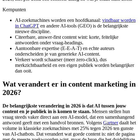
Kernpunten
AI-zoekmachines worden een hoofdkanaal:
vindbaar worden
in ChatGPT
en andere AI-tools (GEO) is de belangrijkste
nieuwe discipline.
Citeerbare, answer-first content wint: korte, feitelijke
antwoorden onder vraag-headings.
Aantoonbare expertise (E-E-A-T) en echte auteurs
onderscheiden je van generieke AI-content.
Verkeer wordt schaarser (meer zero-click), dus
merkzichtbaarheid en een eigen publiek worden belangrijker
dan ooit.
Wat verandert er in content marketing in
2026?
De belangrijkste verandering in 2026 is dat AI tussen jouw
content en je publiek in is komen te staan.
Mensen stellen hun
vraag steeds vaker direct aan een AI-model, dat een samenhangend
antwoord geeft met een handvol bronnen. Volgens
Gartner
daalt het
volume in klassieke zoekmachines met 25% tegen 2026 ten gunste
van AI-chatbots. Dat verandert wat goede content is: niet de pagina
met de meeste zoekwoorden wint, maar de bron die het duidelijkste,