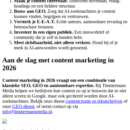
Maak je content citeerbaar.
Antwoord bovenaan, vraag-
headings en een heldere structuur.
Bouw aan GEO.
Zorg dat AI-zoekmachines je content
kunnen vinden, begrijpen en vertrouwen.
Versterk je E-E-A-T.
Echte auteurs, aantoonbare ervaring en
betrouwbare bronnen.
Investeer in een eigen publiek.
Een nieuwsbrief of
community die je zelf in handen hebt.
Meet zichtbaarheid, niet alleen verkeer.
Houd bij of je
merk in AI-antwoorden wordt genoemd.
Aan de slag met content marketing in
2026
Content marketing in 2026 vraagt om een combinatie van
klassieke SEO, GEO en aantoonbare expertise.
Bij Timmermans
Media helpen we bedrijven hun content zo op te bouwen dat ze niet
alleen scoren in Google, maar ook geciteerd worden door AI-
zoekmachines. Bekijk onze dienst
contentcreatie en tekstschrijven
of
onze
GEO-dienst
, of neem contact op via
info@timmermansmedia.nl
.