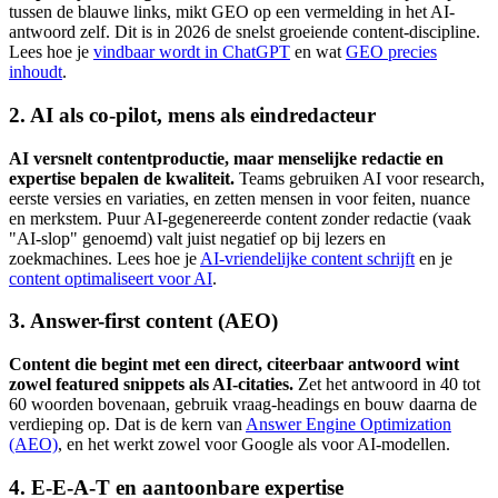
tussen de blauwe links, mikt GEO op een vermelding in het AI-
antwoord zelf. Dit is in 2026 de snelst groeiende content-discipline.
Lees hoe je
vindbaar wordt in ChatGPT
en wat
GEO precies
inhoudt
.
2. AI als co-pilot, mens als eindredacteur
AI versnelt contentproductie, maar menselijke redactie en
expertise bepalen de kwaliteit.
Teams gebruiken AI voor research,
eerste versies en variaties, en zetten mensen in voor feiten, nuance
en merkstem. Puur AI-gegenereerde content zonder redactie (vaak
"AI-slop" genoemd) valt juist negatief op bij lezers en
zoekmachines. Lees hoe je
AI-vriendelijke content schrijft
en je
content optimaliseert voor AI
.
3. Answer-first content (AEO)
Content die begint met een direct, citeerbaar antwoord wint
zowel featured snippets als AI-citaties.
Zet het antwoord in 40 tot
60 woorden bovenaan, gebruik vraag-headings en bouw daarna de
verdieping op. Dat is de kern van
Answer Engine Optimization
(AEO)
, en het werkt zowel voor Google als voor AI-modellen.
4. E-E-A-T en aantoonbare expertise