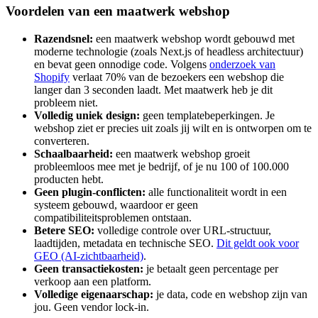
Voordelen van een maatwerk webshop
Razendsnel:
een maatwerk webshop wordt gebouwd met
moderne technologie (zoals Next.js of headless architectuur)
en bevat geen onnodige code. Volgens
onderzoek van
Shopify
verlaat 70% van de bezoekers een webshop die
langer dan 3 seconden laadt. Met maatwerk heb je dit
probleem niet.
Volledig uniek design:
geen templatebeperkingen. Je
webshop ziet er precies uit zoals jij wilt en is ontworpen om te
converteren.
Schaalbaarheid:
een maatwerk webshop groeit
probleemloos mee met je bedrijf, of je nu 100 of 100.000
producten hebt.
Geen plugin-conflicten:
alle functionaliteit wordt in een
systeem gebouwd, waardoor er geen
compatibiliteitsproblemen ontstaan.
Betere SEO:
volledige controle over URL-structuur,
laadtijden, metadata en technische SEO.
Dit geldt ook voor
GEO (AI-zichtbaarheid)
.
Geen transactiekosten:
je betaalt geen percentage per
verkoop aan een platform.
Volledige eigenaarschap:
je data, code en webshop zijn van
jou. Geen vendor lock-in.