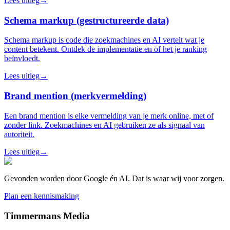
Lees uitleg
→
Schema markup (gestructureerde data)
Schema markup is code die zoekmachines en AI vertelt wat je
content betekent. Ontdek de implementatie en of het je ranking
beïnvloedt.
Lees uitleg
→
Brand mention (merkvermelding)
Een brand mention is elke vermelding van je merk online, met of
zonder link. Zoekmachines en AI gebruiken ze als signaal van
autoriteit.
Lees uitleg
→
Gevonden worden door Google én AI. Dat is waar wij voor zorgen.
Plan een kennismaking
Timmermans Media