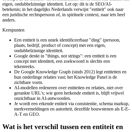
eigen, ondubbelzinnige identiteit. Let op: dit is de SEO/AI-
betekenis; in het dagelijks Nederlands verwijst "entiteit" ook naar
een juridische rechtspersoon of, in spirituele context, naar iets heel
anders.
Kernpunten
Een entiteit is een uniek identificeerbaar "ding" (persoon,
plaats, bedrijf, product of concept) met een eigen,
ondubbelzinnige identiteit.
Google denkt in "things, not strings": een entiteit is een
concept met identiteit, een zoekwoord is slechts een
tekenreeks.
De Google Knowledge Graph (sinds 2012) legt entiteiten en
hun onderlinge relaties vast; het Knowledge Panel is de
zichtbare vorm.
AI-modellen redeneren over entiteiten en relaties, niet over
gerankte URL's; wie geen herkende entiteit is, blijft vrijwel
onzichtbaar in AI-antwoorden.
Je wordt een erkende entiteit via consistentie, schema markup,
merkvermeldingen en autoriteit, dezelfde bouwstenen als E-E-
A-T en GEO.
Wat is het verschil tussen een entiteit en