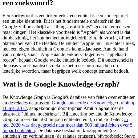
een zoekwoord?
Een zoekwoord is een tekenreeks, een entiteit is een concept met
een unieke identiteit. Dit is het fundamentele onderscheid dat
Google zelf omschrijft als "things, not strings": geen tekenreeksen,
maar dingen. Het klassieke voorbeeld is "Apple": als woord is dat
dubbelzinnig, het kan het technologiebedrijf zijn, de vrucht, of het
platenlabel van The Beatles. De entiteit "Apple Inc." is echter uniek,
met een eigen identiteit in Google's kennisdatabase. Aan de hand
van context, zoals "Apple aandelenkoers" tegenover "appeltaart
recept", bepaalt Google welke entiteit je bedoelt. Dit onderscheid is
de basis van semantisch zoeken: niet meer puur matchen op
letterlijke woorden, maar begrijpen welk concept iemand bedoelt.
Wat is de Google Knowledge Graph?
De Knowledge Graph is Google's database van feiten over entiteiten
en de relaties daartussen.
Google lanceerde de Knowledge Graph op
16 mei 2012
, aangekondigd door topman Amit Singhal met de
uitspraak "things, not strings". Bij lancering bevatte de Knowledge
Graph al meer dan 500 miljoen entiteiten en 3,5 miljard feiten;
in
mei 2020 was dat gegroeid naar meer dan 500 miljard feiten over 5
miljard entiteiten
. De database bestaat uit knooppunten (de
entiteiten) en verbindingen (de relaties ertussen), bijvoorbeeld: Steve