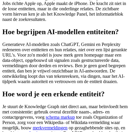
Jobs richtte Apple op, Apple maakt de iPhone. De kracht zit niet in
de losse entiteiten, maar in die onderlinge relaties. De zichtbare
vorm hiervan ken je als het Knowledge Panel, het informatieblok
naast de zoekresultaten.
Hoe begrijpen AI-modellen entiteiten?
Generatieve AI-modellen zoals ChatGPT, Gemini en Perplexity
redeneren over entiteiten en hun relaties, niet over een lijst gerankte
URL's. Voor zo'n model is jouw merk geen homepage maar een
data-object, opgebouwd uit signalen zoals gestructureerde data,
vermeldingen door derden en reviews. Ben je geen goed begrepen
entiteit, dan ben je vrijwel onzichtbaar in AI-antwoorden. De
ontwikkeling loopt dus van tekenreeksen, via dingen, naar het AI-
tijdperk waarin autoriteit en vertrouwen om de entiteit draaien.
Hoe word je een erkende entiteit?
Je stuurt de Knowledge Graph niet direct aan, maar beïnvloedt hem
met consistentie: gebruik overal dezelfde naam-, adres- en
contactgegevens, voeg
schema markup
toe zoals Organization of
Person, zorg voor een Wikipedia- of Wikidata-vermelding waar
mogelijk, bouw
merkvermeldingen
op gezaghebbende sites op, en