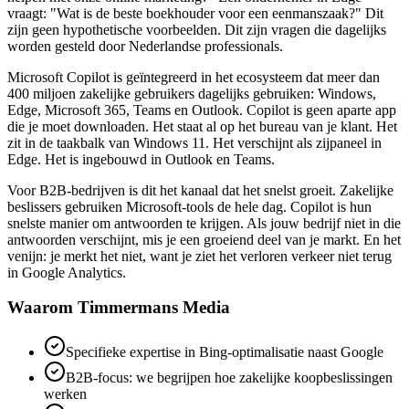
vraagt: "Wat is de beste boekhouder voor een eenmanszaak?" Dit
zijn geen hypothetische voorbeelden. Dit zijn vragen die dagelijks
worden gesteld door Nederlandse professionals.
Microsoft Copilot is geïntegreerd in het ecosysteem dat meer dan
400 miljoen zakelijke gebruikers dagelijks gebruiken: Windows,
Edge, Microsoft 365, Teams en Outlook. Copilot is geen aparte app
die je moet downloaden. Het staat al op het bureau van je klant. Het
zit in de taakbalk van Windows 11. Het verschijnt als zijpaneel in
Edge. Het is ingebouwd in Outlook en Teams.
Voor B2B-bedrijven is dit het kanaal dat het snelst groeit. Zakelijke
beslissers gebruiken Microsoft-tools de hele dag. Copilot is hun
snelste manier om antwoorden te krijgen. Als jouw bedrijf niet in die
antwoorden verschijnt, mis je een groeiend deel van je markt. En het
venijn: je merkt het niet, want je ziet het verloren verkeer niet terug
in Google Analytics.
Waarom Timmermans Media
Specifieke expertise in Bing-optimalisatie naast Google
B2B-focus: we begrijpen hoe zakelijke koopbeslissingen
werken