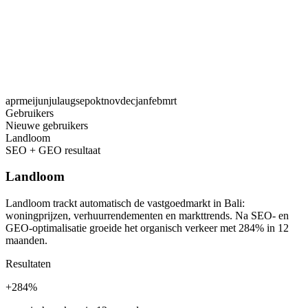
apr
mei
jun
jul
aug
sep
okt
nov
dec
jan
feb
mrt
Gebruikers
Nieuwe gebruikers
Landloom
SEO + GEO resultaat
Landloom
Landloom trackt automatisch de vastgoedmarkt in Bali:
woningprijzen, verhuurrendementen en markttrends. Na SEO- en
GEO-optimalisatie groeide het organisch verkeer met 284% in 12
maanden.
Resultaten
+284%