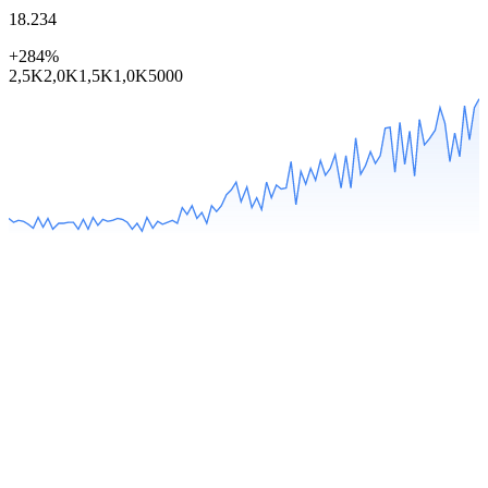
18.234
+284%
2,5K
2,0K
1,5K
1,0K
500
0