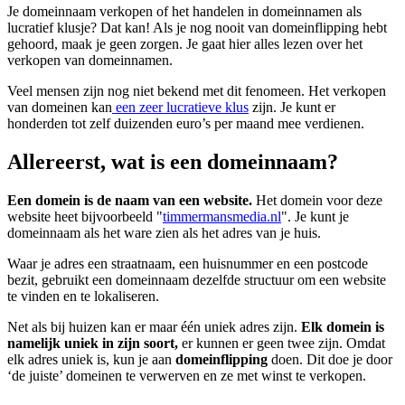
Je domeinnaam verkopen of het handelen in domeinnamen als
lucratief klusje? Dat kan! Als je nog nooit van domeinflipping hebt
gehoord, maak je geen zorgen. Je gaat hier alles lezen over het
verkopen van domeinnamen.
Veel mensen zijn nog niet bekend met dit fenomeen. Het verkopen
van domeinen kan
een zeer lucratieve klus
zijn. Je kunt er
honderden tot zelf duizenden euro’s per maand mee verdienen.
Allereerst, wat is een domeinnaam?
Een domein is de naam van een website.
Het domein voor deze
website heet bijvoorbeeld "
timmermansmedia.nl
". Je kunt je
domeinnaam als het ware zien als het adres van je huis.
Waar je adres een straatnaam, een huisnummer en een postcode
bezit, gebruikt een domeinnaam dezelfde structuur om een website
te vinden en te lokaliseren.
Net als bij huizen kan er maar één uniek adres zijn.
Elk domein is
namelijk uniek in zijn soort,
er kunnen er geen twee zijn. Omdat
elk adres uniek is, kun je aan
domeinflipping
doen. Dit doe je door
‘de juiste’ domeinen te verwerven en ze met winst te verkopen.