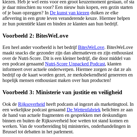
kiezen. Heb je wel eens voor een groot keuzemoment gestaan, of sta
je daar misschien nu voor? Een nieuw huis kopen, een gezin starten
of je baan opzeggen? In
De kunst van kiezen
duiken ze elke
aflevering in een grote leven veranderende keuze. Hiermee helpen
ze hun potentiële klant en binden ze klanten aan hun bedrijf.
Voorbeeld 2: BitesWeLove
Een heel ander voorbeeld is het bedrijf
BitesWeLove
. BitesWeLove
maakt snacks die gezonder zijn dan alternatieven en zijn enthousiast
over de Nutri-Score. Dit is een kleiner bedrijf, die door middel van
een podcast genaamd
Nutri-Score Unpacked Podcast
, klanten
informeert over actuele onderwerpen. Hiermee zorgen ze dat ze als
bedrijf op de kaart worden gezet, ze merksbekendheid genereren en
hopelijk mensen enthousiast maken over hun producten!
Voorbeeld 3: Ministerie van justitie en veiligheid
Ook de
Rijksoverheid
heeft podcasts al ingezet als marketingtool. In
een wekelijkse podcast genaamd
De Wettenfabriek
belichten ze aan
de hand van actuele fragmenten en gesprekken met deskundigen
binnen en buiten de Rijksoverheid hoe wetten tot stand komen en
werken. Van de voorbereiding bij ministeries, onderhandelingen in
Brussel tot debatten in het parlement.