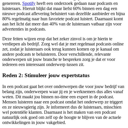
genereren.
Spotify
heeft een onderzoek gedaan naar podcasts en
luisteraars. Hieruit blijkt dat maar liefst 60% binnen een dag een
nieuwe podcast aflevering beluistert van dezelfde aanbieder en bijna
80% regelmatig naar hun favoriete podcast luistert. Daarnaast komt
aan het licht dat meer dan 40% van de luisteraars vatbaar zijn voor
advertenties in podcasts.
Deze feiten wijzen erop dat het zeker zinvol is om je hierin te
verdiepen als bedrijf. Zorg wel dat je met regelmaat podcasts online
zet, zodat je luisteraars ook terug kunnen komen op je kanaal om
andere podcasts te beluisteren. Door verschillende, relevante
onderwerpen uit jouw branche te bespreken zorg je dat er voor
iedereen een interessant onderwerp tussen zit.
Reden 2: Stimuleer jouw expertstatus
In een podcast gaat het over onderwerpen die voor jouw bedrijf van
belang zijn, onderwerpen waar jij en je werknemers dus alles vanaf
weten. Dit maakt jou binnen no-time een expert in de podcast.
Mensen luisteren naar een podcast omdat het onderwerp ze triggert
en ze nieuwsgierig zijn. Je informeert dus de luisteraars, misschien
wel potentiële klanten. Daarnaast is het maken van een podcast
natuurlijk ook goed om zelf op de hoogte te blijven van de actuele
ontwikkelingen in jouw vakgebied.