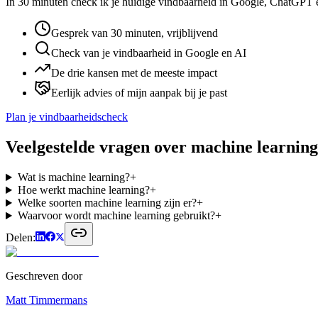
In 30 minuten check ik je huidige vindbaarheid in Google, ChatGPT en 
Gesprek van 30 minuten, vrijblijvend
Check van je vindbaarheid in Google en AI
De drie kansen met de meeste impact
Eerlijk advies of mijn aanpak bij je past
Plan je vindbaarheidscheck
Veelgestelde vragen over
machine learning
Wat is machine learning?
+
Hoe werkt machine learning?
+
Welke soorten machine learning zijn er?
+
Waarvoor wordt machine learning gebruikt?
+
Delen:
Geschreven door
Matt Timmermans