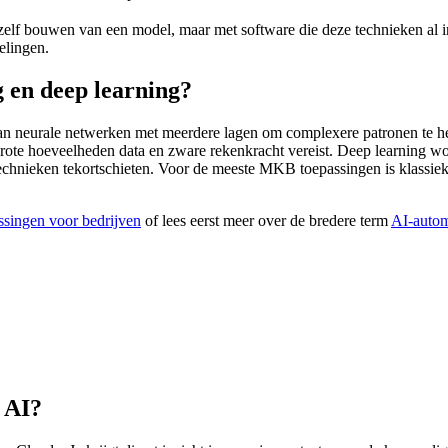
 zelf bouwen van een model, maar met software die deze technieken al
elingen.
g en deep learning?
van neurale netwerken met meerdere lagen om complexere patronen te h
 grote hoeveelheden data en zware rekenkracht vereist. Deep learning 
chnieken tekortschieten. Voor de meeste MKB toepassingen is klassie
ssingen voor bedrijven
of lees eerst meer over de bredere term
AI-autom
n AI?