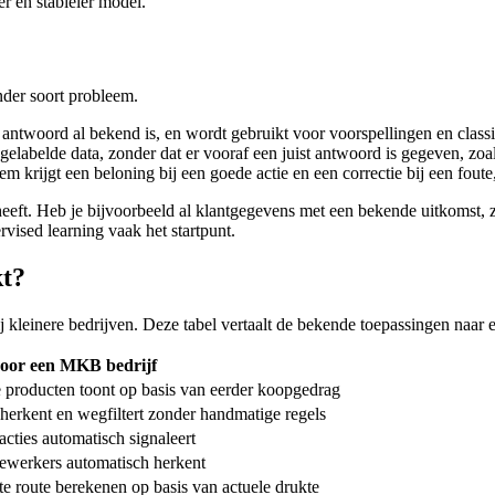
r en stabieler model.
nder soort probleem.
e antwoord al bekend is, en wordt gebruikt voor voorspellingen en classi
gelabelde data, zonder dat er vooraf een juist antwoord is gegeven, zoa
em krijgt een beloning bij een goede actie en een correctie bij een foute
 heeft. Heb je bijvoorbeeld al klantgegevens met een bekende uitkomst, 
vised learning vaak het startpunt.
kt?
bij kleinere bedrijven. Deze tabel vertaalt de bekende toepassingen n
voor een MKB bedrijf
producten toont op basis van eerder koopgedrag
herkent en wegfiltert zonder handmatige regels
cties automatisch signaleert
ewerkers automatisch herkent
te route berekenen op basis van actuele drukte