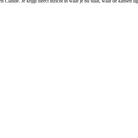
Claude. Je krijgt direct inzicht in waar je nu staat, waar de kansen li