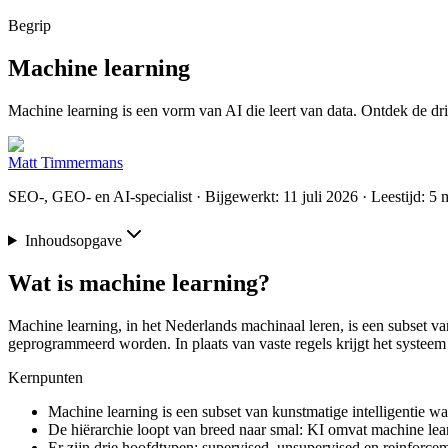
Begrip
Machine learning
Machine learning is een vorm van AI die leert van data. Ontdek de dr
Matt Timmermans
SEO-, GEO- en AI-specialist
· Bijgewerkt: 11 juli 2026
· Leestijd: 5 
Inhoudsopgave
Wat is machine learning?
Machine learning, in het Nederlands machinaal leren, is een subset v
geprogrammeerd worden. In plaats van vaste regels krijgt het systeem 
Kernpunten
Machine learning is een subset van kunstmatige intelligentie w
De hiërarchie loopt van breed naar smal: KI omvat machine lear
Er zijn drie hoofdtypen: supervised, unsupervised en reinforcem