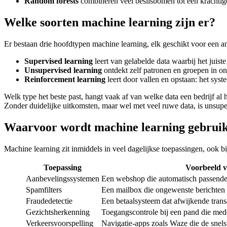
Random forests
combineren veel beslisbomen tot één krachtige
Welke soorten machine learning zijn er?
Er bestaan drie hoofdtypen machine learning, elk geschikt voor een a
Supervised learning
leert van gelabelde data waarbij het juist
Unsupervised learning
ontdekt zelf patronen en groepen in on
Reinforcement learning
leert door vallen en opstaan: het syste
Welk type het beste past, hangt vaak af van welke data een bedrijf al
Zonder duidelijke uitkomsten, maar wel met veel ruwe data, is unsuper
Waarvoor wordt machine learning gebrui
Machine learning zit inmiddels in veel dagelijkse toepassingen, ook 
Toepassing
Voorbeeld 
Aanbevelingssystemen
Een webshop die automatisch passende 
Spamfilters
Een mailbox die ongewenste berichten 
Fraudedetectie
Een betaalsysteem dat afwijkende transa
Gezichtsherkenning
Toegangscontrole bij een pand die med
Verkeersvoorspelling
Navigatie-apps zoals Waze die de snels