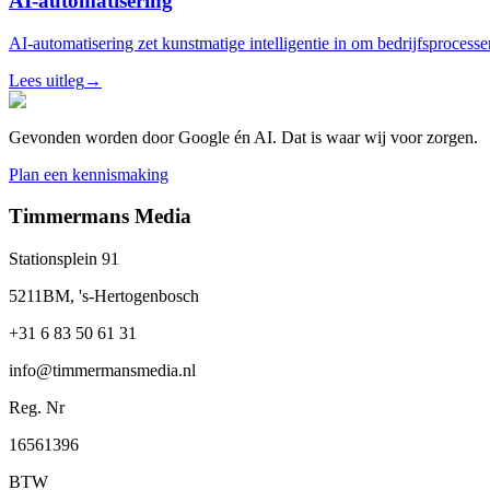
AI-automatisering
AI-automatisering zet kunstmatige intelligentie in om bedrijfsprocesse
Lees uitleg
→
Gevonden worden door Google én AI. Dat is waar wij voor zorgen.
Plan een kennismaking
Timmermans Media
Stationsplein 91
5211BM, 's-Hertogenbosch
+31 6 83 50 61 31
info@timmermansmedia.nl
Reg. Nr
16561396
BTW