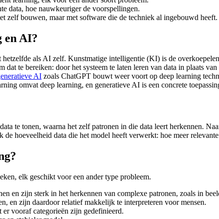
ante data, hoe nauwkeuriger de voorspellingen.
t zelf bouwen, maar met software die de techniek al ingebouwd heeft.
g en AI?
et hetzelfde als AI zelf. Kunstmatige intelligentie (KI) is de overkoepe
 dat te bereiken: door het systeem te laten leren van data in plaats van 
eneratieve AI
zoals ChatGPT bouwt weer voort op deep learning technie
rning omvat deep learning, en generatieve AI is een concrete toepassin
ta te tonen, waarna het zelf patronen in die data leert herkennen. Naar
k de hoeveelheid data die het model heeft verwerkt: hoe meer relevante 
ng?
eken, elk geschikt voor een ander type probleem.
en en zijn sterk in het herkennen van complexe patronen, zoals in beeld
n, en zijn daardoor relatief makkelijk te interpreteren voor mensen.
 er vooraf categorieën zijn gedefinieerd.