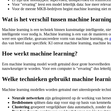
Voor "ervaring" leest een model letterlijk data: hoe meer relev
Voor de meeste MKB-bedrijven begint machine learning niet me
Wat is het verschil tussen machine learnin
Machine learning is een techniek binnen kunstmatige intelligentie, ni
intelligentie voor nodig is. Machine learning is een van de manieren om
weer een specifieke, geavanceerdere vorm van machine learning, en
g
dus van breed naar specifiek: KI omvat machine learning, machine lea
Hoe werkt machine learning?
Een machine learning model wordt getraind door grote hoeveelheden da
nauwkeuriger te worden. Voor een computer is "ervaring" dus letterlij
Welke technieken gebruikt machine learni
Machine learning modellen worden getraind met uiteenlopende techni
Neurale netwerken
zijn geïnspireerd op de werking van hersen
Beslisbomen
splitsen data stap voor stap op basis van kenmerke
Clustering
groepeert vergelijkbare data automatisch, zonder dat