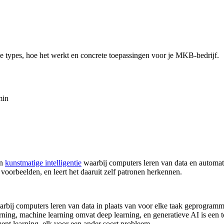
ie types, hoe het werkt en concrete toepassingen voor je MKB-bedrijf.
min
an
kunstmatige intelligentie
waarbij computers leren van data en automati
voorbeelden, en leert het daaruit zelf patronen herkennen.
aarbij computers leren van data in plaats van voor elke taak geprogram
ning, machine learning omvat deep learning, en generatieve AI is een 
ent learning, elk voor een ander soort probleem.