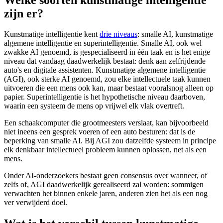
zijn er?
Kunstmatige intelligentie kent
drie niveaus
: smalle AI, kunstmatige
algemene intelligentie en superintelligentie. Smalle AI, ook wel
zwakke AI genoemd, is gespecialiseerd in één taak en is het enige
niveau dat vandaag daadwerkelijk bestaat: denk aan zelfrijdende
auto's en digitale assistenten. Kunstmatige algemene intelligentie
(AGI), ook sterke AI genoemd, zou elke intellectuele taak kunnen
uitvoeren die een mens ook kan, maar bestaat vooralsnog alleen op
papier. Superintelligentie is het hypothetische niveau daarboven,
waarin een systeem de mens op vrijwel elk vlak overtreft.
Een schaakcomputer die grootmeesters verslaat, kan bijvoorbeeld
niet ineens een gesprek voeren of een auto besturen: dat is de
beperking van smalle AI. Bij AGI zou datzelfde systeem in principe
elk denkbaar intellectueel probleem kunnen oplossen, net als een
mens.
Onder AI-onderzoekers bestaat geen consensus over wanneer, of
zelfs of, AGI daadwerkelijk gerealiseerd zal worden: sommigen
verwachten het binnen enkele jaren, anderen zien het als een nog
ver verwijderd doel.