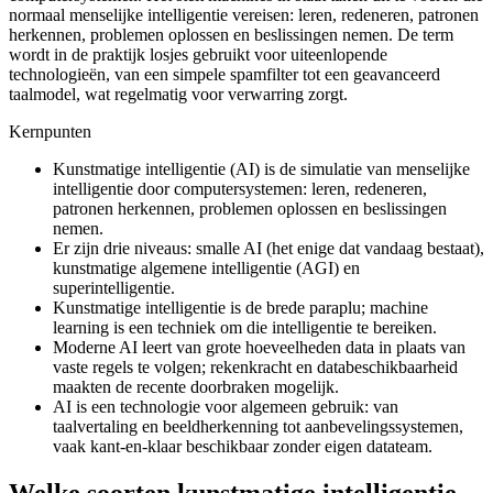
normaal menselijke intelligentie vereisen: leren, redeneren, patronen
herkennen, problemen oplossen en beslissingen nemen. De term
wordt in de praktijk losjes gebruikt voor uiteenlopende
technologieën, van een simpele spamfilter tot een geavanceerd
taalmodel, wat regelmatig voor verwarring zorgt.
Kernpunten
Kunstmatige intelligentie (AI) is de simulatie van menselijke
intelligentie door computersystemen: leren, redeneren,
patronen herkennen, problemen oplossen en beslissingen
nemen.
Er zijn drie niveaus: smalle AI (het enige dat vandaag bestaat),
kunstmatige algemene intelligentie (AGI) en
superintelligentie.
Kunstmatige intelligentie is de brede paraplu; machine
learning is een techniek om die intelligentie te bereiken.
Moderne AI leert van grote hoeveelheden data in plaats van
vaste regels te volgen; rekenkracht en databeschikbaarheid
maakten de recente doorbraken mogelijk.
AI is een technologie voor algemeen gebruik: van
taalvertaling en beeldherkenning tot aanbevelingssystemen,
vaak kant-en-klaar beschikbaar zonder eigen datateam.
Welke soorten kunstmatige intelligentie