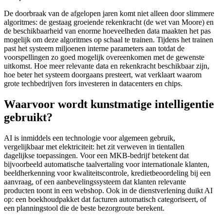
De doorbraak van de afgelopen jaren komt niet alleen door slimmere
algoritmes: de gestaag groeiende rekenkracht (de wet van Moore) en
de beschikbaarheid van enorme hoeveelheden data maakten het pas
mogelijk om deze algoritmes op schaal te trainen. Tijdens het trainen
past het systeem miljoenen interne parameters aan totdat de
voorspellingen zo goed mogelijk overeenkomen met de gewenste
uitkomst. Hoe meer relevante data en rekenkracht beschikbaar zijn,
hoe beter het systeem doorgaans presteert, wat verklaart waarom
grote techbedrijven fors investeren in datacenters en chips.
Waarvoor wordt kunstmatige intelligentie
gebruikt?
AI is inmiddels een technologie voor algemeen gebruik,
vergelijkbaar met elektriciteit: het zit verweven in tientallen
dagelijkse toepassingen. Voor een MKB-bedrijf betekent dat
bijvoorbeeld automatische taalvertaling voor internationale klanten,
beeldherkenning voor kwaliteitscontrole, kredietbeoordeling bij een
aanvraag, of een aanbevelingssysteem dat klanten relevante
producten toont in een webshop. Ook in de dienstverlening duikt AI
op: een boekhoudpakket dat facturen automatisch categoriseert, of
een planningstool die de beste bezorgroute berekent.