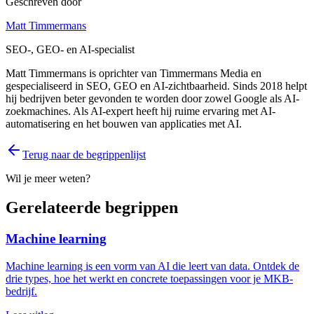
Geschreven door
Matt Timmermans
SEO-, GEO- en AI-specialist
Matt Timmermans is oprichter van Timmermans Media en
gespecialiseerd in SEO, GEO en AI-zichtbaarheid. Sinds 2018 helpt
hij bedrijven beter gevonden te worden door zowel Google als AI-
zoekmachines. Als AI-expert heeft hij ruime ervaring met AI-
automatisering en het bouwen van applicaties met AI.
Terug naar de begrippenlijst
Wil je meer weten?
Gerelateerde begrippen
Machine learning
Machine learning is een vorm van AI die leert van data. Ontdek de
drie types, hoe het werkt en concrete toepassingen voor je MKB-
bedrijf.