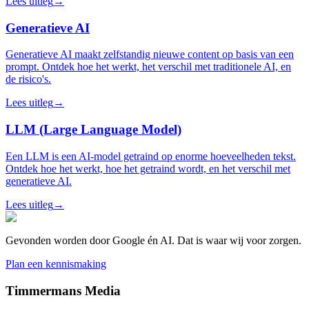
Lees uitleg
→
Generatieve AI
Generatieve AI maakt zelfstandig nieuwe content op basis van een
prompt. Ontdek hoe het werkt, het verschil met traditionele AI, en
de risico's.
Lees uitleg
→
LLM (Large Language Model)
Een LLM is een AI-model getraind op enorme hoeveelheden tekst.
Ontdek hoe het werkt, hoe het getraind wordt, en het verschil met
generatieve AI.
Lees uitleg
→
Gevonden worden door Google én AI. Dat is waar wij voor zorgen.
Plan een kennismaking
Timmermans Media