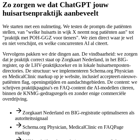
Zo zorgen we dat ChatGPT jouw
huisartsenpraktijk aanbeveelt
We starten met een nulmeting. We testen de prompts die patiënten
stellen, van "welke huisarts in wijk X neemt nog patiënten aan" tot
"praktijk met POH-GGZ voor tieners". We zien direct waar je wel
en niet verschijnt, en welke concurrenten AI al citeert.
Vervolgens pakken we drie dingen aan. De vindbaarheid: we zorgen
dat je praktijk correct staat op Zorgkaart Nederland, in het BIG-
register, op de LHV-praktijkzoeker en in lokale huisartsenposten-
directories. De structuur: we implementeren Schema.org Physician
en MedicalClinic markup op je website, inclusief accepteert-nieuwe-
patiënten flag, openingstijden en aandachtsgebieden. De content: we
schrijven praktijkpagina's en FAQ-content die AI-modellen citeren,
binnen de KNMG-gedragsregels en zonder enige commerciële
overdrijving.
Zorgkaart Nederland en BIG-registratie optimaliseren als
autoriteitssignaal
Schema.org Physician, MedicalClinic en FAQPage
markup