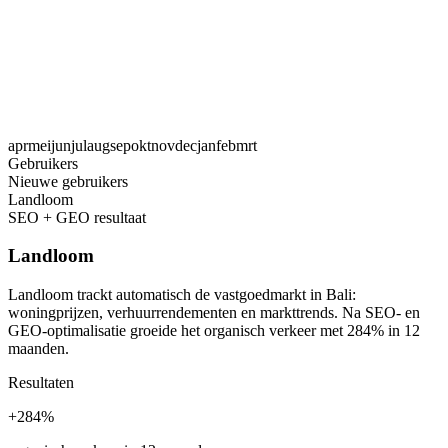
apr
mei
jun
jul
aug
sep
okt
nov
dec
jan
feb
mrt
Gebruikers
Nieuwe gebruikers
Landloom
SEO + GEO resultaat
Landloom
Landloom trackt automatisch de vastgoedmarkt in Bali:
woningprijzen, verhuurrendementen en markttrends. Na SEO- en
GEO-optimalisatie groeide het organisch verkeer met 284% in 12
maanden.
Resultaten
+284%