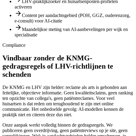
LHV-praktijkzoeker en huisartsenposten-profielen
activeren
Content per aandachtsgebied (POH, GGZ, ouderenzorg,
e-consult) voor AI-citatie
Maandelijkse meting van AI-aanbevelingen per wijk en
specialisatie
Compliance
Vindbaar zonder de KNMG-
gedragsregels of LHV-richtlijnen te
schenden
De KNMG en LHV zijn helder: reclame als arts is gebonden aan
feitelijke, objectieve informatie. Geen kwaliteitsclaims, geen ranking
ten opzichte van collega's, geen patiëntreclames. Voor veel
huisartsen is dat reden om terughoudend te zijn met online
communicatie. Het onbedoelde gevolg: AI-modellen kennen de
praktijk niet en citeren deze dus niet.
Onze aanpak werkt volledig binnen de gedragsregels. We
publiceren geen overdrijving, geen patiëntreviews op je site, geen
vergelijkingen. Wel: je aandachtsgebieden helder omschreven, je