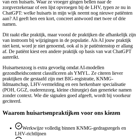
van een huisarts. Waar ze vroeger gingen bellen naar de
zorgverzekeraar of een lijst opvroegen bij de LHV, typen ze nu in
ChatGPT: welke huisarts in mijn wijk neemt nog nieuwe patiënten
aan? AI geeft hen een kort, concreet antwoord met twee of drie
namen.
Dit raakt elke praktijk, maar vooral de praktijken die afhankelijk zijn
van instroom bij wijzigingen in de populatie. Als AI jouw praktijk
niet kent, word je niet genoemd, ook al is je patiëntenstop er allang
af. De patiënt kiest een andere praktijk op basis van wat ChatGPT
aanreikt.
Huisartsenzorg is extra gevoelig omdat AI-modellen
gezondheidscontent classificeren als YMYL. Ze citeren liever
praktijken die gestaafd zijn met BIG-registratie, KNMG-
lidmaatschap, LHV-vermelding en een herkenbare specialisatie
(POH, GGZ, ouderenzorg, kleine chirurgie) dan generieke namen
zonder context. Wie die signalen goed afgeeft, wordt bij voorkeur
geciteerd.
Waarom huisartsenpraktijken voor ons kiezen
Werkwijze volledig binnen KNMG-gedragsregels en
LHV-richtlijnen