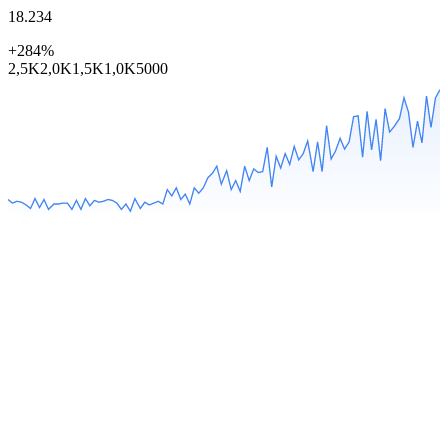
18.234
+284%
2,5K
2,0K
1,5K
1,0K
500
0