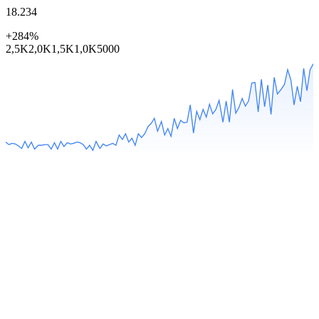
18.234
+284%
2,5K
2,0K
1,5K
1,0K
500
0