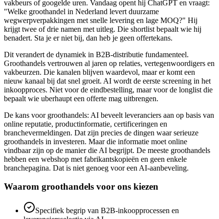
vakbeurs of googelde uren. Vandaag opent hij ChatGPT en vraagt:
"Welke groothandel in Nederland levert duurzame
wegwerpverpakkingen met snelle levering en lage MOQ?" Hij
krijgt twee of drie namen met uitleg. Die shortlist bepaalt wie hij
benadert. Sta je er niet bij, dan heb je geen offertekans.
Dit verandert de dynamiek in B2B-distributie fundamenteel.
Groothandels vertrouwen al jaren op relaties, vertegenwoordigers en
vakbeurzen. Die kanalen blijven waardevol, maar er komt een
nieuw kanaal bij dat snel groeit. AI wordt de eerste screening in het
inkoopproces. Niet voor de eindbestelling, maar voor de longlist die
bepaalt wie uberhaupt een offerte mag uitbrengen.
De kans voor groothandels: AI beveelt leveranciers aan op basis van
online reputatie, productinformatie, certificeringen en
branchevermeldingen. Dat zijn precies de dingen waar serieuze
groothandels in investeren. Maar die informatie moet online
vindbaar zijn op de manier die AI begrijpt. De meeste groothandels
hebben een webshop met fabrikantskopieën en geen enkele
branchepagina. Dat is niet genoeg voor een AI-aanbeveling.
Waarom groothandels voor ons kiezen
Specifiek begrip van B2B-inkoopprocessen en