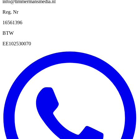
info@timmermansmedia.nl
Reg. Nr
16561396
BTW
EE102530070