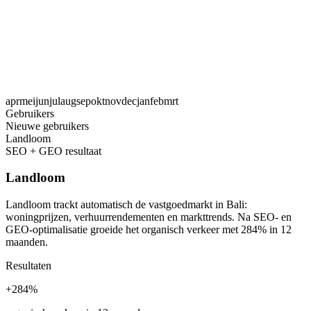
apr
mei
jun
jul
aug
sep
okt
nov
dec
jan
feb
mrt
Gebruikers
Nieuwe gebruikers
Landloom
SEO + GEO resultaat
Landloom
Landloom trackt automatisch de vastgoedmarkt in Bali:
woningprijzen, verhuurrendementen en markttrends. Na SEO- en
GEO-optimalisatie groeide het organisch verkeer met 284% in 12
maanden.
Resultaten
+284%