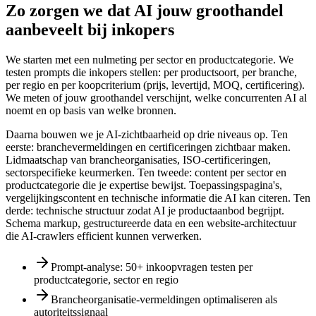
Zo zorgen we dat AI jouw groothandel
aanbeveelt bij inkopers
We starten met een nulmeting per sector en productcategorie. We
testen prompts die inkopers stellen: per productsoort, per branche,
per regio en per koopcriterium (prijs, levertijd, MOQ, certificering).
We meten of jouw groothandel verschijnt, welke concurrenten AI al
noemt en op basis van welke bronnen.
Daarna bouwen we je AI-zichtbaarheid op drie niveaus op. Ten
eerste: branchevermeldingen en certificeringen zichtbaar maken.
Lidmaatschap van brancheorganisaties, ISO-certificeringen,
sectorspecifieke keurmerken. Ten tweede: content per sector en
productcategorie die je expertise bewijst. Toepassingspagina's,
vergelijkingscontent en technische informatie die AI kan citeren. Ten
derde: technische structuur zodat AI je productaanbod begrijpt.
Schema markup, gestructureerde data en een website-architectuur
die AI-crawlers efficient kunnen verwerken.
Prompt-analyse: 50+ inkoopvragen testen per
productcategorie, sector en regio
Brancheorganisatie-vermeldingen optimaliseren als
autoriteitssignaal