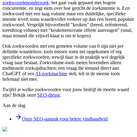
zoekwoordenonderzoek
: het gaat vaak gepaard met hogere
concurrentie, en zegt niets over hoe gericht de zoekintentie is. Een
zoekwoord met een laag volume maar een duidelijke, specifieke
intentie levert soms waardevoller verkeer op dan een breed, populair
zoekwoord. Vergelijk bijvoorbeeld "keuken" (breed, oriënterend,
torenhoog volume) met "keukenrenovatie offerte aanvragen" (smal,
maar iemand die vrijwel klaar is om te kopen).
Ook zoekwoorden met een gemeten volume van 0 zijn niet per
definitie waardeloos: tools missen soms net opgekomen of erg
specifieke zoekwoorden, terwijl daar in de praktijk wel degelijk
vraag naar bestaat. Zoekvolume-tools meten bovendien alleen
traditionele zoekopdrachten; een vraag die iemand direct aan
ChatGPT of een
AI-zoekmachine
stelt, telt in de meeste tools
helemaal niet mee.
Twijfel je welke zoekwoorden voor jouw bedrijf de moeite waard
zijn? Bekijk onze
SEO-dienst
.
Aan de slag
Onze SEO-aanpak voor betere vindbaarheid