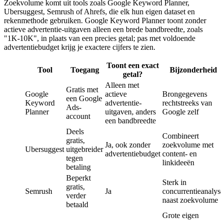
Zoekvolume komt uit tools zoals Google Keyword Planner,
Ubersuggest, Semrush of Ahrefs, die elk hun eigen dataset en
rekenmethode gebruiken. Google Keyword Planner toont zonder
actieve advertentie-uitgaven alleen een brede bandbreedte, zoals
"1K-10K", in plaats van een precies getal; pas met voldoende
advertentiebudget krijg je exactere cijfers te zien.
Toont een exact
Tool
Toegang
Bijzonderheid
getal?
Alleen met
Gratis met
Google
actieve
Brongegevens
een Google
Keyword
advertentie-
rechtstreeks van
Ads-
Planner
uitgaven, anders
Google zelf
account
een bandbreedte
Deels
Combineert
gratis,
Ja, ook zonder
zoekvolume met
Ubersuggest
uitgebreider
advertentiebudget
content- en
tegen
linkideeën
betaling
Beperkt
Sterk in
gratis,
Semrush
Ja
concurrentieanalys
verder
naast zoekvolume
betaald
Grote eigen