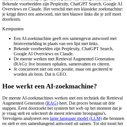
Bekende voorbeelden zijn Perplexity, ChatGPT Search, Google AI
Overviews en Claude. Het verschil met een klassieke zoekmachine:
je krijgt direct een antwoord, niet tien blauwe links die je zelf moet
doorlezen.
Kernpunten
Een AI-zoekmachine geeft een samengevat antwoord met
bronvermelding in plaats van een lijst met links.
Bekende voorbeelden zijn Perplexity, ChatGPT Search,
Google AI Overviews en Claude.
De meeste werken met Retrieval Augmented Generation
(RAG): live bronnen ophalen, samenvatten en citeren.
Je concurreert niet om een positie, maar om geciteerd te
worden als bron. Dat is GEO.
Hoe werkt een AI-zoekmachine?
De meeste AI-zoekmachines werken met een techniek die Retrieval
Augmented Generation (
RAG
) heet. Dat proces bestaat uit drie
stappen. Eerst doorzoekt het systeem het web op het moment dat je
je vraag stelt en selecteert de meest relevante bronpagina's.
Vervolgens analyseert een
large language model (LLM)
die bronnen
en stelt er een samenhangend antwoord uit samen. Tot slot toont het