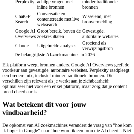
Perplexity
achtige vragen met
minder traditionele
inline bronnen
bronnen
Conversatie en
ChatGPT
Wisselend, met
contentcreatie met live
Search
bronvermelding
websearch
Google AI
Groot bereik, boven de
Gevestigde,
Overviews
zoekresultaten
autoritaire websites
Groeiend als
Claude
Uitgebreide analyses
verwijzingsbron
De belangrijkste AI-zoekmachines in 2026
Elk platform weegt bronnen anders. Google AI Overviews geeft de
voorkeur aan gevestigde, autoritaire websites. Perplexity raadpleegt
een bredere mix, inclusief minder traditionele bronnen. Die
verschillen zijn relevant als je werkt aan je zichtbaarheid:
optimaliseer niet voor een enkel platform, maar zorg dat je content
breed citeerbaar is.
Wat betekent dit voor jouw
vindbaarheid?
De opkomst van AI-zoekmachines verandert de vraag van "hoe kom
ik hoger in Google" naar "hoe word ik een bron die AI citeert". Niet