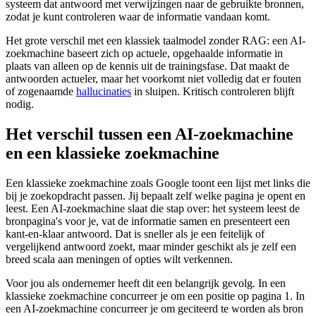
systeem dat antwoord met verwijzingen naar de gebruikte bronnen,
zodat je kunt controleren waar de informatie vandaan komt.
Het grote verschil met een klassiek taalmodel zonder RAG: een AI-
zoekmachine baseert zich op actuele, opgehaalde informatie in
plaats van alleen op de kennis uit de trainingsfase. Dat maakt de
antwoorden actueler, maar het voorkomt niet volledig dat er fouten
of zogenaamde
hallucinaties
in sluipen. Kritisch controleren blijft
nodig.
Het verschil tussen een AI-zoekmachine
en een klassieke zoekmachine
Een klassieke zoekmachine zoals Google toont een lijst met links die
bij je zoekopdracht passen. Jij bepaalt zelf welke pagina je opent en
leest. Een AI-zoekmachine slaat die stap over: het systeem leest de
bronpagina's voor je, vat de informatie samen en presenteert een
kant-en-klaar antwoord. Dat is sneller als je een feitelijk of
vergelijkend antwoord zoekt, maar minder geschikt als je zelf een
breed scala aan meningen of opties wilt verkennen.
Voor jou als ondernemer heeft dit een belangrijk gevolg. In een
klassieke zoekmachine concurreer je om een positie op pagina 1. In
een AI-zoekmachine concurreer je om geciteerd te worden als bron