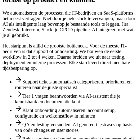
We automatiseren de processen die IT-bedrijven en SaaS-platforms
het meest vertragen. Niet door je hele stack te vervangen, maar door
AI als intelligente laag bovenop je bestaande tools te leggen. Jira,
Zendesk, Intercom, Slack, je CI/CD pipeline. AI integreert met wat
je al gebruikt.
Het startpunt is altijd de grootste bottleneck. Voor de meeste IT-
bedrijven is dat support of onboarding. We bouwen de eerste
workflow in 2 tot 4 weken. Daarna breiden we uit naar testing,
deployment en interne processen. Elke stap levert direct meetbare
tijdsbesparing op.
Support tickets automatisch categoriseren, prioriteren en
routeren naar de juiste specialist
Tier 1 vragen beantwoorden via AI-assistent die je
kennisbank en documentatie kent
Klant-onboarding automatiseren: account setup,
configuratie en welkomstflow in minuten
QA en testing versnellen: AI genereert testcases op basis
van code changes en user stories
Release notes en changelog automatisch genereren uit git