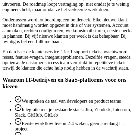
uitvoeren. De roadmap loopt vertraging op, niet omdat je te weinig
engineers hebt, maar omdat ze het verkeerde werk doen.
Ondertussen wordt onboarding een bottleneck. Elke nieuwe klant
moet handmatig worden opgezet in drie of vier systemen. Account
aanmaken, rechten configureren, welkomstmail sturen, eerste check-
in plannen. Bij vijf nieuwe klanten per week is dat behapbaar. Bij
twintig is het een fulltime baan.
En dan is er de klantenservice. Tier 1 support tickets, wachtwoord
resets, feature-vragen, integratieproblemen. Dezelfde vragen, steeds
opnieuw. Je customer success team verdrinkt in repetitieve tickets
terwijl de klanten die echte hulp nodig hebben in de wachtrij staan.
Waarom IT-bedrijven en SaaS-platforms voor ons
kiezen
We spreken de taal van developers en product teams
Integratie met je bestaande stack: Jira, Zendesk, Intercom,
Slack, GitHub, GitLab
Eerste workflow live in 2-4 weken, geen jarenlang IT-
project