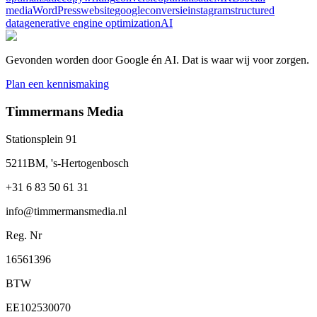
media
WordPress
website
google
conversie
instagram
structured
data
generative engine optimization
AI
Gevonden worden door Google én AI. Dat is waar wij voor zorgen.
Plan een kennismaking
Timmermans Media
Stationsplein 91
5211BM, 's-Hertogenbosch
+31 6 83 50 61 31
info@timmermansmedia.nl
Reg. Nr
16561396
BTW
EE102530070