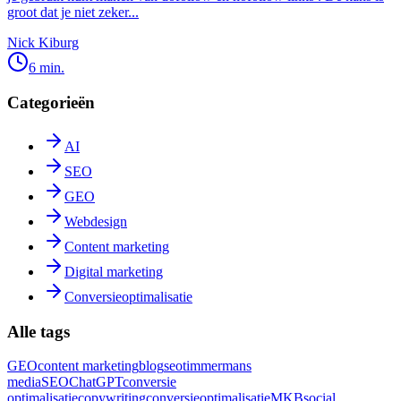
groot dat je niet zeker...
Nick Kiburg
6 min.
Categorieën
AI
SEO
GEO
Webdesign
Content marketing
Digital marketing
Conversieoptimalisatie
Alle tags
GEO
content marketing
blog
seo
timmermans
media
SEO
ChatGPT
conversie
optimalisatie
copywriting
conversieoptimalisatie
MKB
social