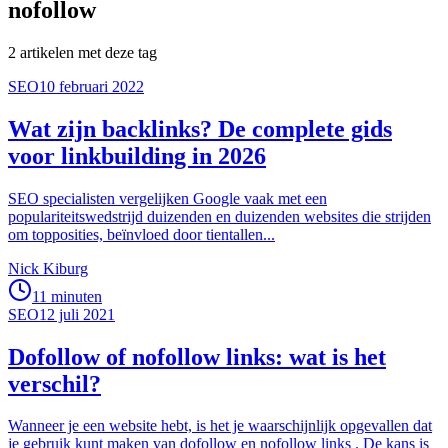
nofollow
2
artikelen
met deze tag
SEO
10 februari 2022
Wat zijn backlinks? De complete gids
voor linkbuilding in 2026
SEO specialisten vergelijken Google vaak met een
populariteitswedstrijd duizenden en duizenden websites die strijden
om topposities, beïnvloed door tientallen...
Nick Kiburg
11 minuten
SEO
12 juli 2021
Dofollow of nofollow links: wat is het
verschil?
Wanneer je een website hebt, is het je waarschijnlijk opgevallen dat
je gebruik kunt maken van dofollow en nofollow links . De kans is