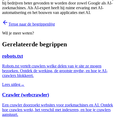
hij bedrijven beter gevonden te worden door zowel Google als AI-
zoekmachines. Als AI-expert heeft hij ruime ervaring met AI-
automatisering en het bouwen van applicaties met AI.
Terug naar de begrippenlijst
Wil je meer weten?
Gerelateerde begrippen
robots.txt
Robots.txt vertelt crawlers welke delen van je site ze mogen
bezoeken. Ontdek de werking, de grootste mythe, en hoe je AI-
crawlers blokkeert.
Lees uitleg
→
Crawler (webcrawler)
Een crawler doorzoekt websites voor zoekmachines en AI. Ontdek
hoe crawlen werkt, het verschil met indexeren, en hoe je crawlers
aanstuurt.