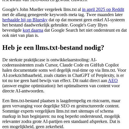
Google's John Mueller vergeleek llms.txt al
in april 2025 op Reddit
met de allang genegeerde keywords meta tag. Twee maanden later
herhaalde hij op Bluesky
dat op dat moment geen enkel AI-systeem
het bestand daadwerkelijk gebruikte. Google's Gary Illyes
bevestigde
kort daarna
dat Google Search het niet ondersteunt en dat
ook niet van plan is.
Heb je een llms.txt-bestand nodig?
De sterkste praktijkcase is ontwikkelaarstooling: AI-
codeerassistenten zoals Cursor, Claude Code en GitHub Copilot
halen documentatie soms wel degelijk real-time op via llms.txt. Voor
AI-zoekzichtbaarheid, zoals citaties in ChatGPT of Perplexity, is er
tot nu toe geen hard bewijs van effect. Dit raakt direct aan
AEO
(answer engine optimization): het optimaliseren van content voor
directe AI-antwoorden.
Een llms.txt-bestand plaatsen is laagdrempelig en risicoarm, maar
geen vervanging voor degelijke SEO en gestructureerde content.
Sommige experts vergelijken llms.txt met sitemaps of schema
markup in hun beginjaren: nu nog beperkt ondersteund, mogelijk
relevanter zodra grote AI-partijen een standaard afspreken. Dat is
een mogelijkheid, geen zekerheid.