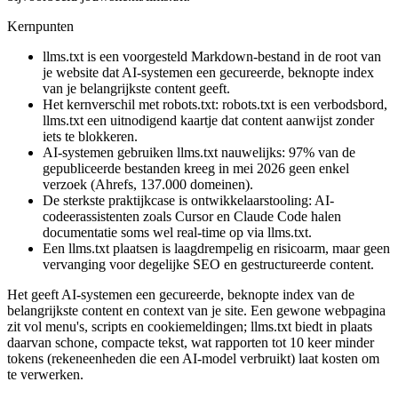
Kernpunten
llms.txt is een voorgesteld Markdown-bestand in de root van
je website dat AI-systemen een gecureerde, beknopte index
van je belangrijkste content geeft.
Het kernverschil met robots.txt: robots.txt is een verbodsbord,
llms.txt een uitnodigend kaartje dat content aanwijst zonder
iets te blokkeren.
AI-systemen gebruiken llms.txt nauwelijks: 97% van de
gepubliceerde bestanden kreeg in mei 2026 geen enkel
verzoek (Ahrefs, 137.000 domeinen).
De sterkste praktijkcase is ontwikkelaarstooling: AI-
codeerassistenten zoals Cursor en Claude Code halen
documentatie soms wel real-time op via llms.txt.
Een llms.txt plaatsen is laagdrempelig en risicoarm, maar geen
vervanging voor degelijke SEO en gestructureerde content.
Het geeft AI-systemen een gecureerde, beknopte index van de
belangrijkste content en context van je site. Een gewone webpagina
zit vol menu's, scripts en cookiemeldingen; llms.txt biedt in plaats
daarvan schone, compacte tekst, wat rapporten tot 10 keer minder
tokens (rekeneenheden die een AI-model verbruikt) laat kosten om
te verwerken.