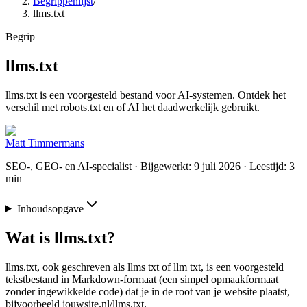
Begrippenlijst
/
llms.txt
Begrip
llms.txt
llms.txt is een voorgesteld bestand voor AI-systemen. Ontdek het
verschil met robots.txt en of AI het daadwerkelijk gebruikt.
Matt Timmermans
SEO-, GEO- en AI-specialist
· Bijgewerkt: 9 juli 2026
· Leestijd: 3
min
Inhoudsopgave
Wat is llms.txt?
llms.txt, ook geschreven als llms txt of llm txt, is een voorgesteld
tekstbestand in Markdown-formaat (een simpel opmaakformaat
zonder ingewikkelde code) dat je in de root van je website plaatst,
bijvoorbeeld jouwsite.nl/llms.txt.