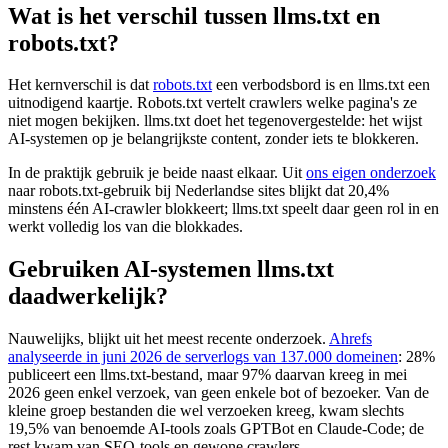
Wat is het verschil tussen llms.txt en
robots.txt?
Het kernverschil is dat
robots.txt
een verbodsbord is en llms.txt een
uitnodigend kaartje. Robots.txt vertelt crawlers welke pagina's ze
niet mogen bekijken. llms.txt doet het tegenovergestelde: het wijst
AI-systemen op je belangrijkste content, zonder iets te blokkeren.
In de praktijk gebruik je beide naast elkaar. Uit
ons eigen onderzoek
naar robots.txt-gebruik bij Nederlandse sites blijkt dat 20,4%
minstens één AI-crawler blokkeert; llms.txt speelt daar geen rol in en
werkt volledig los van die blokkades.
Gebruiken AI-systemen llms.txt
daadwerkelijk?
Nauwelijks, blijkt uit het meest recente onderzoek.
Ahrefs
analyseerde in juni 2026 de serverlogs van 137.000 domeinen
: 28%
publiceert een llms.txt-bestand, maar 97% daarvan kreeg in mei
2026 geen enkel verzoek, van geen enkele bot of bezoeker. Van de
kleine groep bestanden die wel verzoeken kreeg, kwam slechts
19,5% van benoemde AI-tools zoals GPTBot en Claude-Code; de
rest kwam van SEO-tools en gewone crawlers.