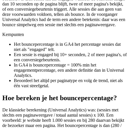
dan 10 seconden op de pagina blijft, twee of meer pagina's bekijkt,
of een conversiegebeurtenis triggert. Alle sessies die aan geen van
deze voorwaarden voldoen, tellen als bounce. In de voorganger
Universal Analytics had de term een andere betekenis: daar was een
bounce simpelweg een sessie met slechts een paginaweergave.
Kernpunten
Het bouncepercentage is in GA4 het percentage sessies dat
niet als "engaged" telt.
Een sessie is engaged bij 10+ seconden, 2 of meer pagina's, of
een conversiegebeurtenis.
In GA4 is bouncepercentage = 100% min het
engagementpercentage, een andere definitie dan in Universal
Analytics.
Beoordeel het altijd per paginatype en volg de trend, niet als
één vast streefgetal.
Hoe bereken je het bouncepercentage?
De klassieke berekening (Universal Analytics) was: (sessies met
slechts een paginaweergave / totaal aantal sessies) x 100. Een
voorbeeld: je website heeft 1.000 sessies en bij 280 daarvan bekijkt
de bezoeker maar een pagina. Het bouncepercentage is dan (280 /