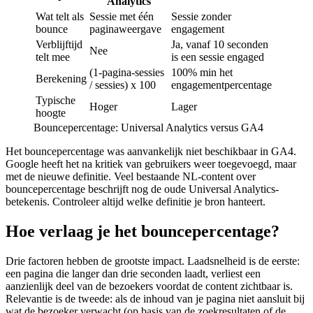
Analytics
Wat telt als
Sessie met één
Sessie zonder
bounce
paginaweergave
engagement
Verblijftijd
Ja, vanaf 10 seconden
Nee
telt mee
is een sessie engaged
(1-pagina-sessies
100% min het
Berekening
/ sessies) x 100
engagementpercentage
Typische
Hoger
Lager
hoogte
Bouncepercentage: Universal Analytics versus GA4
Het bouncepercentage was aanvankelijk niet beschikbaar in GA4.
Google heeft het na kritiek van gebruikers weer toegevoegd, maar
met de nieuwe definitie. Veel bestaande NL-content over
bouncepercentage beschrijft nog de oude Universal Analytics-
betekenis. Controleer altijd welke definitie je bron hanteert.
Hoe verlaag je het bouncepercentage?
Drie factoren hebben de grootste impact. Laadsnelheid is de eerste:
een pagina die langer dan drie seconden laadt, verliest een
aanzienlijk deel van de bezoekers voordat de content zichtbaar is.
Relevantie is de tweede: als de inhoud van je pagina niet aansluit bij
wat de bezoeker verwacht (op basis van de zoekresultaten of de