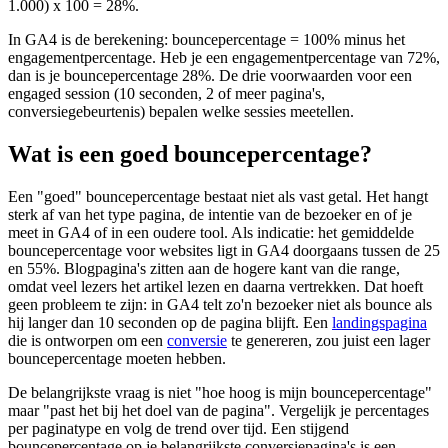
1.000) x 100 = 28%.
In GA4 is de berekening: bouncepercentage = 100% minus het
engagementpercentage. Heb je een engagementpercentage van 72%,
dan is je bouncepercentage 28%. De drie voorwaarden voor een
engaged session (10 seconden, 2 of meer pagina's,
conversiegebeurtenis) bepalen welke sessies meetellen.
Wat is een goed bouncepercentage?
Een "goed" bouncepercentage bestaat niet als vast getal. Het hangt
sterk af van het type pagina, de intentie van de bezoeker en of je
meet in GA4 of in een oudere tool. Als indicatie: het gemiddelde
bouncepercentage voor websites ligt in GA4 doorgaans tussen de 25
en 55%. Blogpagina's zitten aan de hogere kant van die range,
omdat veel lezers het artikel lezen en daarna vertrekken. Dat hoeft
geen probleem te zijn: in GA4 telt zo'n bezoeker niet als bounce als
hij langer dan 10 seconden op de pagina blijft. Een
landingspagina
die is ontworpen om een
conversie
te genereren, zou juist een lager
bouncepercentage moeten hebben.
De belangrijkste vraag is niet "hoe hoog is mijn bouncepercentage"
maar "past het bij het doel van de pagina". Vergelijk je percentages
per paginatype en volg de trend over tijd. Een stijgend
bouncepercentage op je belangrijkste conversiepagina's is een