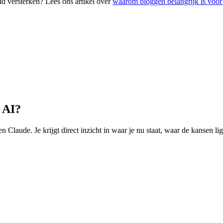
d versterken? Lees ons artikel over
waarom bloggen belangrijk is voo
n AI?
Claude. Je krijgt direct inzicht in waar je nu staat, waar de kansen li