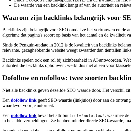
De waarde van een backlink hangt af van de autoriteit en releva
Waarom zijn backlinks belangrijk voor S
Backlinks zijn belangrijk voor SEO omdat ze het vertrouwen en de au
algoritme dat pagina's scoort op basis van het aantal en de kwaliteit 
Sinds de Penguin-update in 2012 is de kwaliteit van backlinks belangr
relevante, gezaghebbende website weegt zwaarder dan tientallen links 
Backlinks spelen ook een rol bij zichtbaarheid in AI-antwoorden. We
autoriteit die backlinks opbouwen, werkt dus niet alleen voor klass
Dofollow en nofollow: twee soorten backli
Niet alle backlinks geven dezelfde SEO-waarde door. Het verschil zit i
Een
dofollow link
geeft SEO-waarde (linkjuice) door aan de ontvange
waardevol voor je autoriteit.
Een
nofollow link
bevat het attribuut
, waarmee de 
rel="nofollow"
in betaalde vermeldingen. Ze hebben minder directe SEO-waarde, m
In onderstaande tabel staan dofollow en nofollow backlinks naast elka