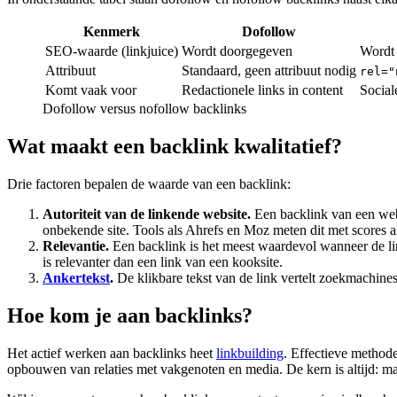
Kenmerk
Dofollow
SEO-waarde (linkjuice)
Wordt doorgegeven
Wordt 
Attribuut
Standaard, geen attribuut nodig
rel="
Komt vaak voor
Redactionele links in content
Social
Dofollow versus nofollow backlinks
Wat maakt een backlink kwalitatief?
Drie factoren bepalen de waarde van een backlink:
Autoriteit van de linkende website.
Een backlink van een we
onbekende site. Tools als Ahrefs en Moz meten dit met score
Relevantie.
Een backlink is het meest waardevol wanneer de l
is relevanter dan een link van een kooksite.
Ankertekst
.
De klikbare tekst van de link vertelt zoekmachines
Hoe kom je aan backlinks?
Het actief werken aan backlinks heet
linkbuilding
. Effectieve methode
opbouwen van relaties met vakgenoten en media. De kern is altijd: ma