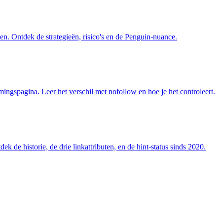
ten. Ontdek de strategieën, risico's en de Penguin-nuance.
ingspagina. Leer het verschil met nofollow en hoe je het controleert.
 de historie, de drie linkattributen, en de hint-status sinds 2020.