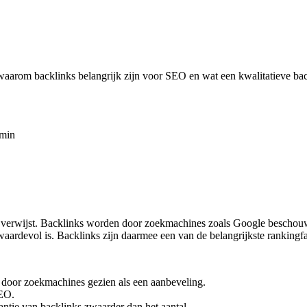
 waarom backlinks belangrijk zijn voor SEO en wat een kwalitatieve ba
 min
e verwijst. Backlinks worden door zoekmachines zoals Google beschouw
 waardevol is. Backlinks zijn daarmee een van de belangrijkste ranking
, door zoekmachines gezien als een aanbeveling.
SEO.
antie van backlinks zwaarder dan het aantal.