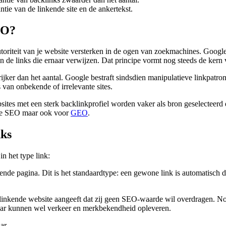
ntie van de linkende site en de ankertekst.
EO?
toriteit van je website versterken in de ogen van zoekmachines. Goog
van de links die ernaar verwijzen. Dat principe vormt nog steeds de kern
ijker dan het aantal. Google bestraft sindsdien manipulatieve linkpatr
van onbekende of irrelevante sites.
bsites met een sterk backlinkprofiel worden vaker als bron geselecte
ieke SEO maar ook voor
GEO
.
nks
n het type link:
nde pagina. Dit is het standaardtype: een gewone link is automatisch d
linkende website aangeeft dat zij geen SEO-waarde wil overdragen. Nof
aar kunnen wel verkeer en merkbekendheid opleveren.
ar.