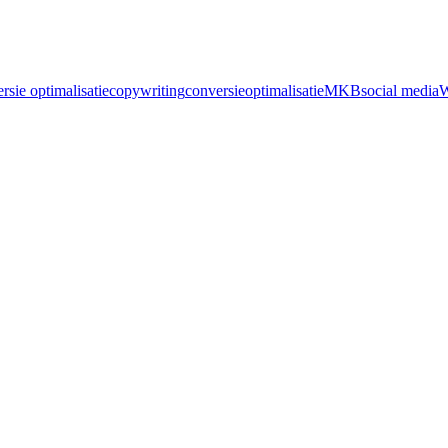
rsie optimalisatie
copywriting
conversieoptimalisatie
MKB
social media
W