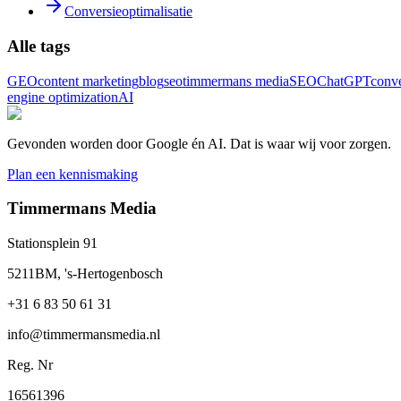
Conversieoptimalisatie
Alle tags
GEO
content marketing
blog
seo
timmermans media
SEO
ChatGPT
conve
engine optimization
AI
Gevonden worden door Google én AI. Dat is waar wij voor zorgen.
Plan een kennismaking
Timmermans Media
Stationsplein 91
5211BM, 's-Hertogenbosch
+31 6 83 50 61 31
info@timmermansmedia.nl
Reg. Nr
16561396