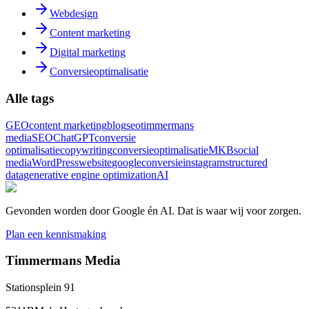
Webdesign
Content marketing
Digital marketing
Conversieoptimalisatie
Alle tags
GEO
content marketing
blog
seo
timmermans
media
SEO
ChatGPT
conversie
optimalisatie
copywriting
conversieoptimalisatie
MKB
social
media
WordPress
website
google
conversie
instagram
structured
data
generative engine optimization
AI
Gevonden worden door Google én AI. Dat is waar wij voor zorgen.
Plan een kennismaking
Timmermans Media
Stationsplein 91