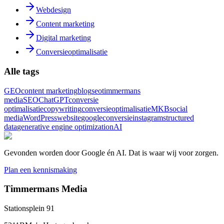
Webdesign
Content marketing
Digital marketing
Conversieoptimalisatie
Alle tags
GEO
content marketing
blog
seo
timmermans
media
SEO
ChatGPT
conversie
optimalisatie
copywriting
conversieoptimalisatie
MKB
social
media
WordPress
website
google
conversie
instagram
structured
data
generative engine optimization
AI
Gevonden worden door Google én AI. Dat is waar wij voor zorgen.
Plan een kennismaking
Timmermans Media
Stationsplein 91