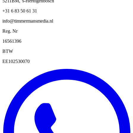
5211BM, 's-Hertogenbosch
+31 6 83 50 61 31
info@timmermansmedia.nl
Reg. Nr
16561396
BTW
EE102530070