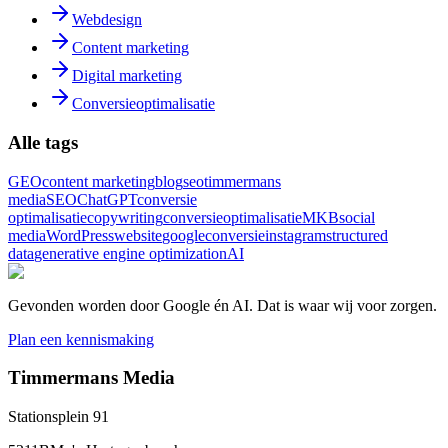
Webdesign
Content marketing
Digital marketing
Conversieoptimalisatie
Alle tags
GEO
content marketing
blog
seo
timmermans
media
SEO
ChatGPT
conversie
optimalisatie
copywriting
conversieoptimalisatie
MKB
social
media
WordPress
website
google
conversie
instagram
structured
data
generative engine optimization
AI
Gevonden worden door Google én AI. Dat is waar wij voor zorgen.
Plan een kennismaking
Timmermans Media
Stationsplein 91