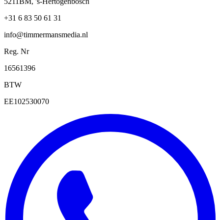
5211BM, 's-Hertogenbosch
+31 6 83 50 61 31
info@timmermansmedia.nl
Reg. Nr
16561396
BTW
EE102530070